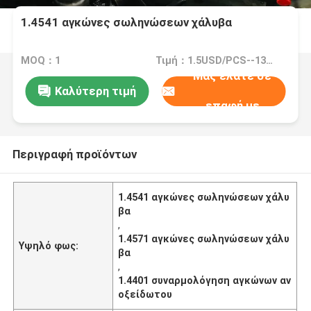
1.4541 αγκώνες σωληνώσεων χάλυβα
MOQ：1
Τιμή：1.5USD/PCS--13528/PCS
Μας ελάτε σε
Καλύτερη τιμή
επαφή με
Περιγραφή προϊόντων
1.4541 αγκώνες σωληνώσεων χάλυ
βα
,
1.4571 αγκώνες σωληνώσεων χάλυ
Υψηλό φως:
βα
,
1.4401 συναρμολόγηση αγκώνων αν
οξείδωτου