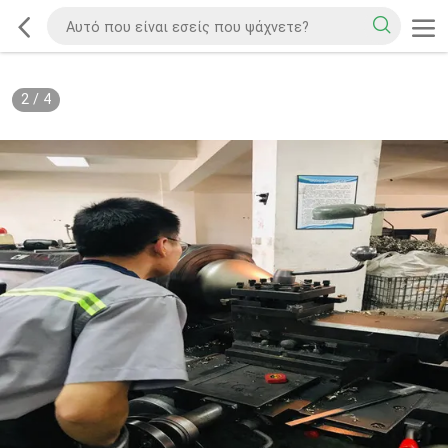
2
/
4