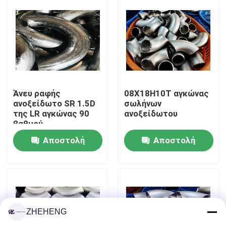
Γύρος εργοστασίων
Ποιοτικός έλεγχος
Company News
Άνευ ραφής
08Х18Н10Т αγκώνας
ανοξείδωτο SR 1.5D
σωλήνων
της LR αγκώνας 90
ανοξείδωτου
βαθμού
Τοποθετήσεις σωληνώσεων ανοξείδωτου
Αποστολή
Αποστολή
φλάντζα σωλήνων ανοξείδωτου
ερώτησης
ερώτησης
Αγκώνας σωλήνων ανοξείδωτου
ZHEHENG
γράμμα Τ σωλήνων ανοξείδωτου