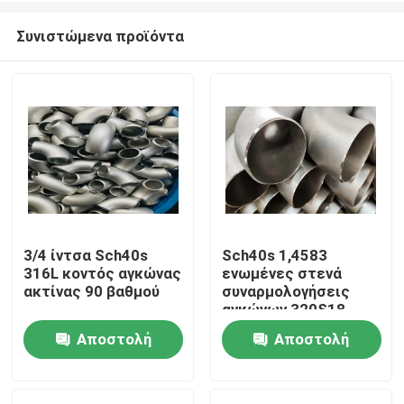
Συνιστώμενα προϊόντα
3/4 ίντσα Sch40s
Sch40s 1,4583
316L κοντός αγκώνας
ενωμένες στενά
Σπίτι
ακτίνας 90 βαθμού
συναρμολογήσεις
αγκώνων 320S18
316Ti
Αποστολή
Αποστολή
Προϊόντα
ερώτησης
ερώτησης
Περίπου εμείς