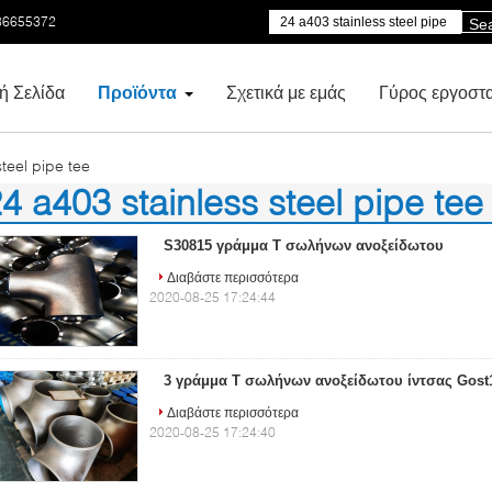
86655372
Se
ή Σελίδα
Προϊόντα
Σχετικά με εμάς
Γύρος εργοστ
teel pipe tee
4 a403 stainless steel pipe tee
8)
S30815 γράμμα Τ σωλήνων ανοξείδωτου
Διαβάστε περισσότερα
2020-08-25 17:24:44
3 γράμμα Τ σωλήνων ανοξείδωτου ίντσας Gost
Διαβάστε περισσότερα
2020-08-25 17:24:40