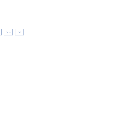
>>
>|