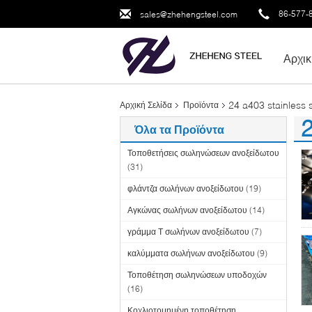
86-577-
sales@zhehengsteel.com
Αρχικ
24 a403 stainless s
Αρχική Σελίδα
Προϊόντα
2
Όλα τα Προϊόντα
(3
Τοποθετήσεις σωληνώσεων ανοξείδωτου
(31)
φλάντζα σωλήνων ανοξείδωτου
(19)
Αγκώνας σωλήνων ανοξείδωτου
(14)
γράμμα Τ σωλήνων ανοξείδωτου
(7)
καλύμματα σωλήνων ανοξείδωτου
(9)
Τοποθέτηση σωληνώσεων υποδοχών
(16)
Κοχλιοτομημένη τοποθέτηση