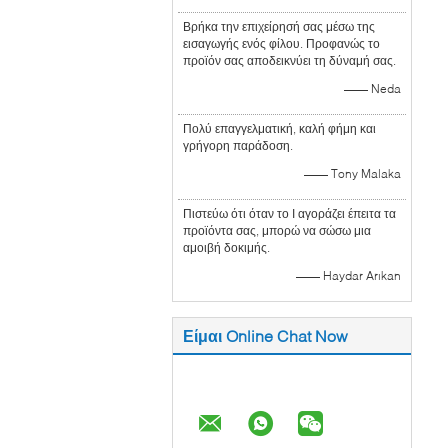
Βρήκα την επιχείρησή σας μέσω της
εισαγωγής ενός φίλου. Προφανώς το
προϊόν σας αποδεικνύει τη δύναμή σας.
—— Neda
Πολύ επαγγελματική, καλή φήμη και
γρήγορη παράδοση.
—— Tony Malaka
Πιστεύω ότι όταν το Ι αγοράζει έπειτα τα
προϊόντα σας, μπορώ να σώσω μια
αμοιβή δοκιμής.
—— Haydar Arıkan
Είμαι Online Chat Now