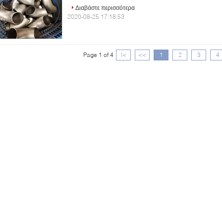
Διαβάστε περισσότερα
2020-08-25 17:18:53
Page 1 of 4
|<
<<
1
2
3
4