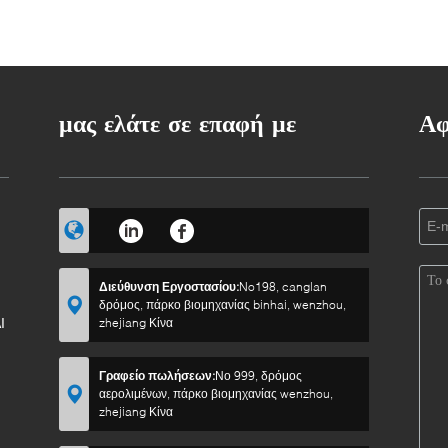
μας ελάτε σε επαφή με
Αφ
Διεύθυνση Εργοστασίου:
No198, canglan
δρόμος, πάρκο βιομηχανίας binhai, wenzhou,
Ι
zhejiang Κίνα
Γραφείο πωλήσεων:
Νο 999, δρόμος
αερολιμένων, πάρκο βιομηχανίας wenzhou,
zhejiang Κίνα