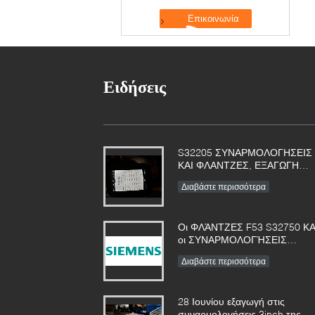
Ειδήσεις
S32205 ΣΥΝΑΡΜΟΛΟΓΗΣΕΙΣ
ΚΑΙ ΦΛΑΝΤΖΕΣ, ΕΞΑΓΩΓΗ
ΕΝΩΣΗΣ ΣΤΗΝ ΠΟΛΩΝΙΑ
Διαβάστε περισσότερα
Οι ΦΛΆΝΤΖΕΣ F53 S32750 ΚΑ
οι ΣΥΝΑΡΜΟΛΟΓΉΣΕΙΣ
ΣΥΖΕΎΞΕΩΝ θα
Διαβάστε περισσότερα
χρησιμοποιηθούν στον
εξοπλισμό φίλτρων Siemens
28 Ιουνίου εξαγωγή στις
συναρμολογήσεις 3inch της