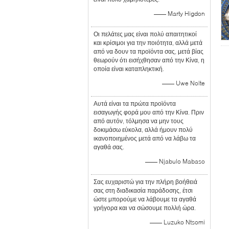
—— Marty Higdon
Οι πελάτες μας είναι πολύ απαιτητικοί
και κρίσιμοι για την ποιότητα, αλλά μετά
από να δουν τα προϊόντα σας, μετά βίας
θεωρούν ότι εισήχθησαν από την Κίνα, η
οποία είναι καταπληκτική.
—— Uwe Nolte
Αυτά είναι τα πρώτα προϊόντα
εισαγωγής φορά μου από την Κίνα. Πριν
από αυτόν, τόλμησα να μην τους
δοκιμάσω εύκολα, αλλά ήμουν πολύ
ικανοποιημένος μετά από να λάβω τα
αγαθά σας.
—— Njabulo Mabaso
Σας ευχαριστώ για την πλήρη βοήθειά
σας στη διαδικασία παράδοσης, έτσι
ώστε μπορούμε να λάβουμε τα αγαθά
γρήγορα και να σώσουμε πολλή ώρα.
—— Luzuko Ntsomi