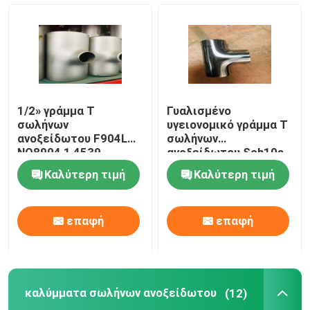
καλύμματα σωλήνων ανοξείδωτου
Τοποθέτηση σωληνώσεων υποδοχών
1/2» γράμμα Τ
Γυαλισμένο
Κοχλιοτομημένη τοποθέτηση σωληνώσεων
σωλήνων
υγειονομικό γράμμα Τ
ανοξείδωτου F904L
σωλήνων
NO8904 1,4539
ανοξείδωτου Sch10s
304L
Μειωτής ανοξείδωτου
Καλύτερη τιμή
Καλύτερη τιμή
τυφλή φλάντζα ανοξείδωτου
επαφή
επαφή
ολίσθηση στη φλάντζα
καλύμματα σωλήνων ανοξείδωτου
(12)
Φλάντζα λαιμών συγκόλλησης