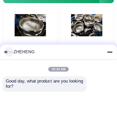
Διπλές τοποθετήσεις σωληνώσεων χάλυβα
Τοποθετήσεις σωληνώσεων κραμάτων νικελίου
Επεξεργασμένα
WP904L διπλό κράμα
καλύμματα σωλήνων
SCH10 σωλήνας ΚΑΠ
ZHEHENG
ανοξείδωτου WP317
χάλυβα 3 ίντσας
Sch10s
10:34 AM
Καλύτερη τιμή
Καλύτερη τιμή
Good day, what product are you looking 
for?
επαφή
επαφή
Δείτε περισσότερων