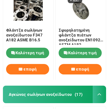
Φλάντζα σωλήνων
Σφυρηλατημένη
ανοξείδωτου F347
φλάντζα πιάτων
A182 ASME B16.5
ανοξείδωτου EN1092
ASTM A182
Καλύτερη τιμή
Καλύτερη τιμή
επαφή
επαφή
Σπίτι
Προϊόντα
Αγκώνας σωλήνων ανοξείδωτου
(17)
Περίπου εμείς