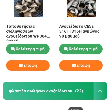
Τοποθετήσεις
Ανοξείδωτο Ch5s
σωληνώσεων
316Ti 316H αγκώνας
ανοξείδωτου WP304
90 βαθμού
Sch40
Καλύτερη τιμή
Καλύτερη τιμή
επαφή
επαφή
φλάντζα σωλήνων ανοξείδωτου
(22)