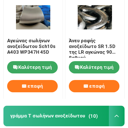
Γύρος εργοστασίων
Ποιοτικός έλεγχος
Αγκώνας σωλήνων
Άνευ ραφής
ανοξείδωτου Sch10s
ανοξείδωτο SR 1.5D
A403 WP347H 45D
της LR αγκώνας 90
Company News
βαθμού
Καλύτερη τιμή
Καλύτερη τιμή
Τοποθετήσεις σωληνώσεων ανοξείδωτου
επαφή
επαφή
φλάντζα σωλήνων ανοξείδωτου
Αγκώνας σωλήνων ανοξείδωτου
γράμμα Τ σωλήνων ανοξείδωτου
(10)
γράμμα Τ σωλήνων ανοξείδωτου