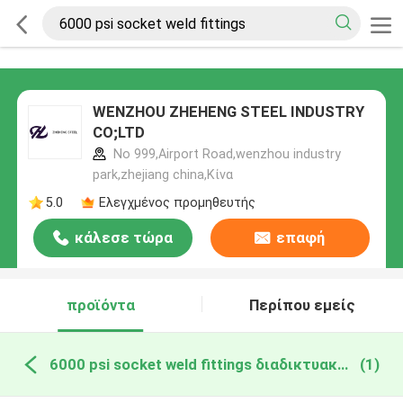
WENZHOU ZHEHENG STEEL INDUSTRY
CO;LTD
No 999,Airport Road,wenzhou industry
park,zhejiang china,Κίνα
5.0
Ελεγχμένος προμηθευτής
κάλεσε τώρα
επαφή
προϊόντα
Περίπου εμείς
6000 psi socket weld fittings διαδικτυακή κατασκευή
(1)