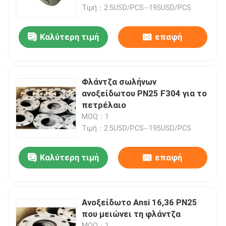
Τιμή：2.5USD/PCS--195USD/PCS
Γύρος εργοστασίων
Καλύτερη τιμή
επαφή
Ποιοτικός έλεγχος
Φλάντζα σωλήνων
Company News
ανοξείδωτου PN25 F304 για το
πετρέλαιο
MOQ：1
Τοποθετήσεις σωληνώσεων ανοξείδωτου
Τιμή：2.5USD/PCS--195USD/PCS
φλάντζα σωλήνων ανοξείδωτου
Καλύτερη τιμή
επαφή
Αγκώνας σωλήνων ανοξείδωτου
Ανοξείδωτο Ansi 16,36 PN25
που μειώνει τη φλάντζα
γράμμα Τ σωλήνων ανοξείδωτου
MOQ：1