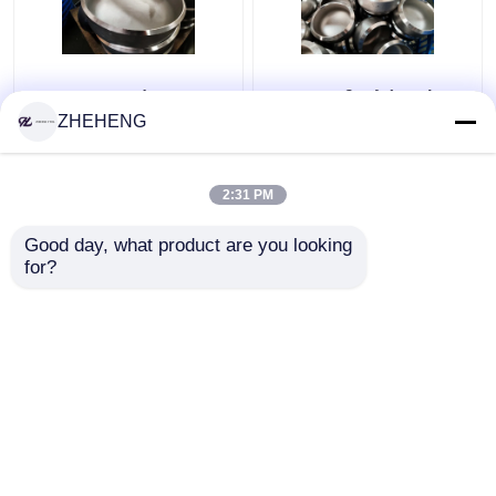
Επεξεργασμένα
WP904L διπλό κράμα
καλύμματα σωλήνων
SCH10 σωλήνας ΚΑΠ
ZHEHENG
ανοξείδωτου WP317
χάλυβα 3 ίντσας
Sch10s
2:31 PM
Καλύτερη τιμή
Καλύτερη τιμή
Good day, what product are you looking 
for?
επαφή
επαφή
Δείτε περισσότερων
Αρχική Σελίδα
Περίπου εμείς
επαφή
Desktop Site
Sitemap
Privacy Policy