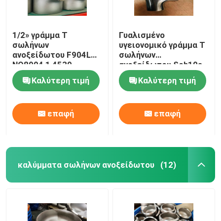
1/2» γράμμα Τ
Γυαλισμένο
σωλήνων
υγειονομικό γράμμα Τ
ανοξείδωτου F904L
σωλήνων
NO8904 1,4539
ανοξείδωτου Sch10s
304L
Καλύτερη τιμή
Καλύτερη τιμή
επαφή
επαφή
καλύμματα σωλήνων ανοξείδωτου
(12)