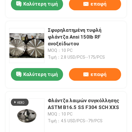
Καλύτερη τιμή
επαφή
Σφυρηλατημένη τυφλή
φλάντζα Ansi 150lb RF
ανοξείδωτου
MOQ：10 PC
Τιμή：2.8 USD/PCS--175/PCS
Καλύτερη τιμή
επαφή
Φλάντζα λαιμών συγκόλλησης
ASTM B16.5 SS F304 SCH XXS
MOQ：10 PC
Τιμή：4.5 USD/PCS--79/PCS