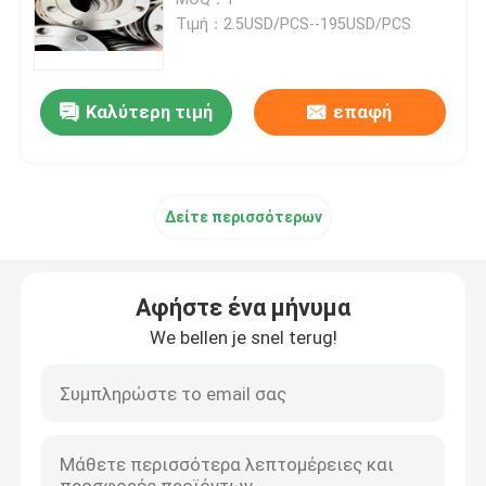
Τιμή：2.5USD/PCS--195USD/PCS
καλύμματα σωλήνων ανοξείδωτου
Καλύτερη τιμή
επαφή
Τοποθέτηση σωληνώσεων υποδοχών
Κοχλιοτομημένη τοποθέτηση σωληνώσεων
Δείτε περισσότερων
Μειωτής ανοξείδωτου
Αφήστε ένα μήνυμα
τυφλή φλάντζα ανοξείδωτου
We bellen je snel terug!
ολίσθηση στη φλάντζα
Φλάντζα λαιμών συγκόλλησης