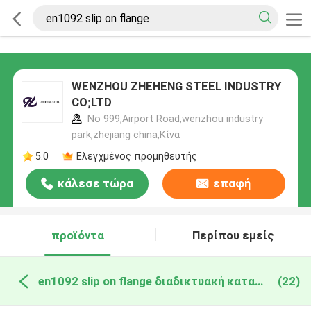
WENZHOU ZHEHENG STEEL INDUSTRY
CO;LTD
No 999,Airport Road,wenzhou industry
park,zhejiang china,Κίνα
5.0
Ελεγχμένος προμηθευτής
κάλεσε τώρα
επαφή
προϊόντα
Περίπου εμείς
en1092 slip on flange διαδικτυακή κατασκευή
(22)