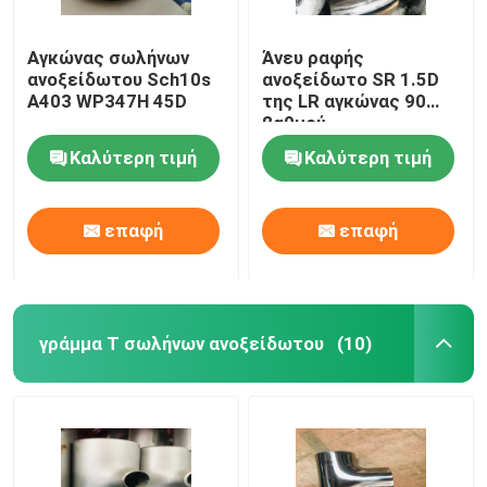
Αγκώνας σωλήνων
Άνευ ραφής
ανοξείδωτου Sch10s
ανοξείδωτο SR 1.5D
A403 WP347H 45D
της LR αγκώνας 90
βαθμού
Καλύτερη τιμή
Καλύτερη τιμή
επαφή
επαφή
γράμμα Τ σωλήνων ανοξείδωτου
(10)