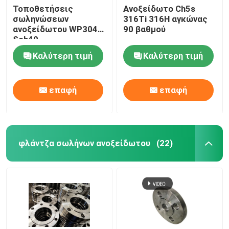
Τοποθετήσεις
Ανοξείδωτο Ch5s
σωληνώσεων
316Ti 316H αγκώνας
ανοξείδωτου WP304
90 βαθμού
Sch40
Καλύτερη τιμή
Καλύτερη τιμή
επαφή
επαφή
φλάντζα σωλήνων ανοξείδωτου
(22)