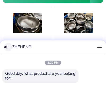
Διπλές τοποθετήσεις σωληνώσεων χάλυβα
Τοποθετήσεις σωληνώσεων κραμάτων νικελίου
Επεξεργασμένα
WP904L διπλό κράμα
καλύμματα σωλήνων
SCH10 σωλήνας ΚΑΠ
ZHEHENG
ανοξείδωτου WP317
χάλυβα 3 ίντσας
Sch10s
2:30 PM
Καλύτερη τιμή
Καλύτερη τιμή
Good day, what product are you looking 
for?
επαφή
επαφή
Δείτε περισσότερων