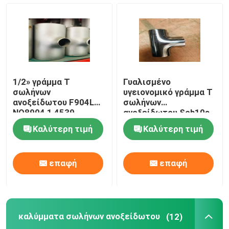
καλύμματα σωλήνων ανοξείδωτου
Τοποθέτηση σωληνώσεων υποδοχών
1/2» γράμμα Τ
Γυαλισμένο
Κοχλιοτομημένη τοποθέτηση σωληνώσεων
σωλήνων
υγειονομικό γράμμα Τ
ανοξείδωτου F904L
σωλήνων
NO8904 1,4539
ανοξείδωτου Sch10s
304L
Μειωτής ανοξείδωτου
Καλύτερη τιμή
Καλύτερη τιμή
τυφλή φλάντζα ανοξείδωτου
επαφή
επαφή
ολίσθηση στη φλάντζα
καλύμματα σωλήνων ανοξείδωτου
(12)
Φλάντζα λαιμών συγκόλλησης