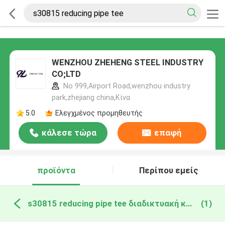
WENZHOU ZHEHENG STEEL INDUSTRY
CO;LTD
No 999,Airport Road,wenzhou industry
park,zhejiang china,Κίνα
5.0
Ελεγχμένος προμηθευτής
κάλεσε τώρα
επαφή
προϊόντα
Περίπου εμείς
s30815 reducing pipe tee διαδικτυακή κατασκευή
(1)