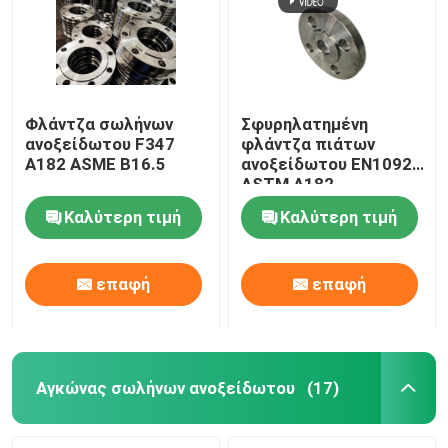
Φλάντζα σωλήνων
Σφυρηλατημένη
ανοξείδωτου F347
φλάντζα πιάτων
A182 ASME B16.5
ανοξείδωτου EN1092
ASTM A182
Καλύτερη τιμή
Καλύτερη τιμή
επαφή
επαφή
Σπίτι
Προϊόντα
Αγκώνας σωλήνων ανοξείδωτου
(17)
Περίπου εμείς