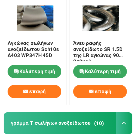
Γύρος εργοστασίων
Ποιοτικός έλεγχος
Αγκώνας σωλήνων
Άνευ ραφής
ανοξείδωτου Sch10s
ανοξείδωτο SR 1.5D
A403 WP347H 45D
της LR αγκώνας 90
Company News
βαθμού
Καλύτερη τιμή
Καλύτερη τιμή
Τοποθετήσεις σωληνώσεων ανοξείδωτου
επαφή
επαφή
φλάντζα σωλήνων ανοξείδωτου
Αγκώνας σωλήνων ανοξείδωτου
γράμμα Τ σωλήνων ανοξείδωτου
(10)
γράμμα Τ σωλήνων ανοξείδωτου