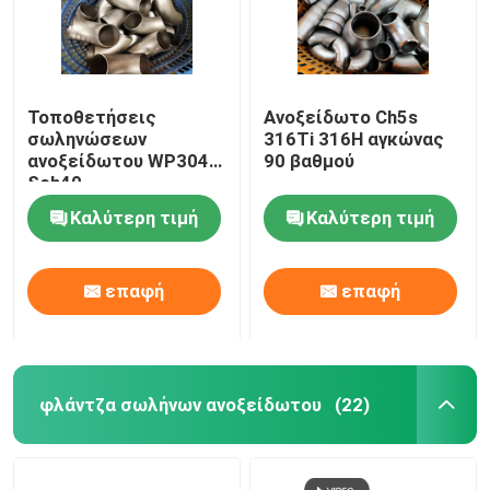
Τοποθετήσεις
Ανοξείδωτο Ch5s
σωληνώσεων
316Ti 316H αγκώνας
ανοξείδωτου WP304
90 βαθμού
Sch40
Καλύτερη τιμή
Καλύτερη τιμή
επαφή
επαφή
φλάντζα σωλήνων ανοξείδωτου
(22)