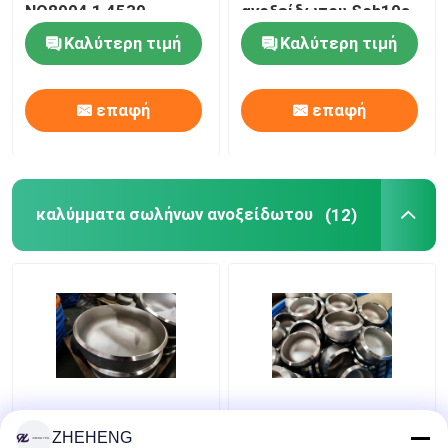
NO8904 1,4539
ανοξείδωτου Sch10s
304L
Καλύτερη τιμή
Καλύτερη τιμή
Διπλές τοποθετήσεις σωληνώσεων χάλυβα
επαφή
επαφή
Τοποθετήσεις σωληνώσεων κραμάτων νικελίου
καλύμματα σωλήνων ανοξείδωτου
(12)
Επεξεργασμένα
WP904L διπλό κράμα
καλύμματα σωλήνων
SCH10 σωλήνας ΚΑΠ
ZHEHENG