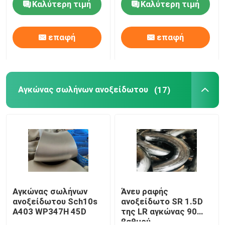
Καλύτερη τιμή
Καλύτερη τιμή
Γύρος εργοστασίων
επαφή
επαφή
Ποιοτικός έλεγχος
Αγκώνας σωλήνων ανοξείδωτου
(17)
Company News
Τοποθετήσεις σωληνώσεων ανοξείδωτου
φλάντζα σωλήνων ανοξείδωτου
Αγκώνας σωλήνων ανοξείδωτου
Αγκώνας σωλήνων
Άνευ ραφής
ανοξείδωτου Sch10s
ανοξείδωτο SR 1.5D
A403 WP347H 45D
της LR αγκώνας 90
γράμμα Τ σωλήνων ανοξείδωτου
βαθμού