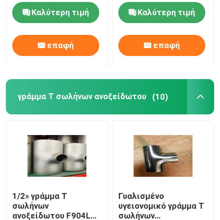
Καλύτερη τιμή
Καλύτερη τιμή
καλύμματα σωλήνων ανοξείδωτου
επαφή
επαφή
Τοποθέτηση σωληνώσεων υποδοχών
Κοχλιοτομημένη τοποθέτηση σωληνώσεων
γράμμα Τ σωλήνων ανοξείδωτου
(10)
Μειωτής ανοξείδωτου
τυφλή φλάντζα ανοξείδωτου
ολίσθηση στη φλάντζα
1/2» γράμμα Τ
Γυαλισμένο
σωλήνων
υγειονομικό γράμμα Τ
Φλάντζα λαιμών συγκόλλησης
ανοξείδωτου F904L
σωλήνων