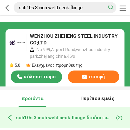
WENZHOU ZHEHENG STEEL INDUSTRY
CO;LTD
No 999,Airport Road,wenzhou industry
park,zhejiang china,Κίνα
5.0
Ελεγχμένος προμηθευτής
κάλεσε τώρα
επαφή
προϊόντα
Περίπου εμείς
sch10s 3 inch weld neck flange διαδικτυακή κατασκευή
(2)