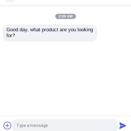
ανοξείδωτου WP317
χάλυβα 3 ίντσας
Sch10s
2:09 AM
Καλύτερη τιμή
Καλύτερη τιμή
Good day, what product are you looking 
for?
επαφή
επαφή
Δείτε περισσότερων
Αρχική Σελίδα
Περίπου εμείς
επαφή
Desktop Site
Sitemap
Privacy Policy
Ποιότητα
Τοποθετήσεις σωληνώσεων
ανοξείδωτου
Κίνα εργοστάσιο.Copyright ©
2025 WENZHOU ZHEHENG STEEL INDUSTRY