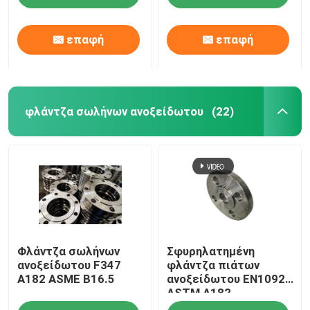
επαφή
επαφή
φλάντζα σωλήνων ανοξείδωτου
(22)
Σπίτι
Φλάντζα σωλήνων
Σφυρηλατημένη
Προϊόντα
ανοξείδωτου F347
φλάντζα πιάτων
A182 ASME B16.5
ανοξείδωτου EN1092
ASTM A182
Περίπου εμείς