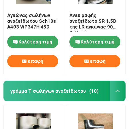
Αγκώνας σωλήνων
Άνευ ραφής
ανοξείδωτου Sch10s
ανοξείδωτο SR 1.5D
A403 WP347H 45D
της LR αγκώνας 90
βαθμού
Καλύτερη τιμή
Καλύτερη τιμή
επαφή
επαφή
γράμμα Τ σωλήνων ανοξείδωτου
(10)