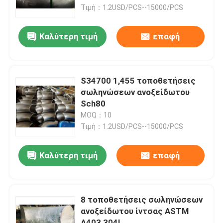
Τιμή：1.2USD/PCS--15000/PCS
Γύρος εργοστασίων
Καλύτερη τιμή
επαφή
Ποιοτικός έλεγχος
S34700 1,455 τοποθετήσεις
Company News
σωληνώσεων ανοξείδωτου
Sch80
MOQ：10
Τοποθετήσεις σωληνώσεων ανοξείδωτου
Τιμή：1.2USD/PCS--15000/PCS
φλάντζα σωλήνων ανοξείδωτου
Καλύτερη τιμή
επαφή
Αγκώνας σωλήνων ανοξείδωτου
8 τοποθετήσεις σωληνώσεων
ανοξείδωτου ίντσας ASTM
γράμμα Τ σωλήνων ανοξείδωτου
A403 304L