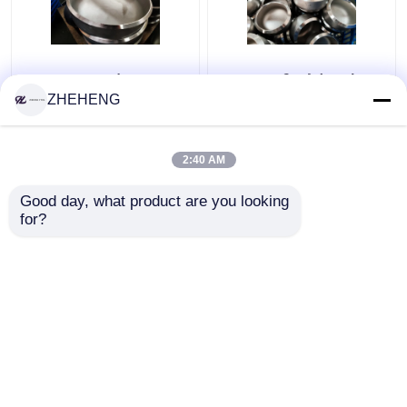
Επεξεργασμένα
WP904L διπλό κράμα
καλύμματα σωλήνων
SCH10 σωλήνας ΚΑΠ
ZHEHENG
ανοξείδωτου WP317
χάλυβα 3 ίντσας
Sch10s
2:40 AM
Καλύτερη τιμή
Καλύτερη τιμή
Good day, what product are you looking 
for?
επαφή
επαφή
Δείτε περισσότερων
Αρχική Σελίδα
Περίπου εμείς
επαφή
Desktop Site
Sitemap
Privacy Policy