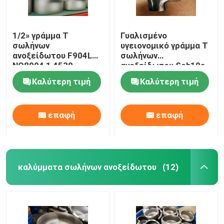
1/2» γράμμα Τ
Γυαλισμένο
σωλήνων
υγειονομικό γράμμα Τ
ανοξείδωτου F904L
σωλήνων
NO8904 1,4539
ανοξείδωτου Sch10s
304L
Καλύτερη τιμή
Καλύτερη τιμή
επαφή
επαφή
καλύμματα σωλήνων ανοξείδωτου
(12)