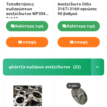
Τοποθετήσεις
Ανοξείδωτο Ch5s
σωληνώσεων
316Ti 316H αγκώνας
ανοξείδωτου WP304
90 βαθμού
Sch40
Καλύτερη τιμή
Καλύτερη τιμή
επαφή
επαφή
φλάντζα σωλήνων ανοξείδωτου
(22)