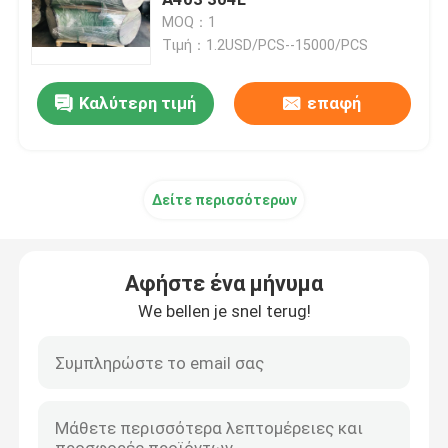
MOQ：1
Τιμή：1.2USD/PCS--15000/PCS
καλύμματα σωλήνων ανοξείδωτου
Καλύτερη τιμή
επαφή
Τοποθέτηση σωληνώσεων υποδοχών
Κοχλιοτομημένη τοποθέτηση σωληνώσεων
Δείτε περισσότερων
Μειωτής ανοξείδωτου
Αφήστε ένα μήνυμα
τυφλή φλάντζα ανοξείδωτου
We bellen je snel terug!
ολίσθηση στη φλάντζα
Φλάντζα λαιμών συγκόλλησης