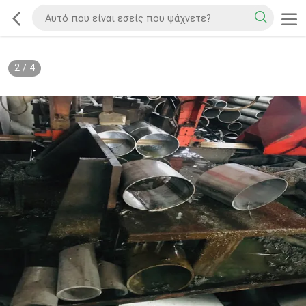
2
/
4