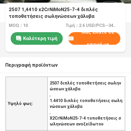
2507 1,4410 x2CrNiMoN25-7-4 διπλές
τοποθετήσεις σωληνώσεων χάλυβα
MOQ：10
Τιμή：2.6 USD/PCS--34058/PCS
Μας ελάτε σε
Καλύτερη τιμή
επαφή με
Περιγραφή προϊόντων
2507 διπλές τοποθετήσεις σωλην
ώσεων χάλυβα
,
1.4410 διπλές τοποθετήσεις σωλη
Υψηλό φως:
νώσεων χάλυβα
,
X2CrNiMoN25-7-4 τοποθετήσεις σ
ωληνώσεων ανοξείδωτου