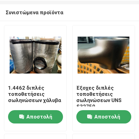
Συνιστώμενα προϊόντα
1.4462 διπλές
Έξοχες διπλές
τοποθετήσεις
τοποθετήσεις
Σπίτι
σωληνώσεων χάλυβα
σωληνώσεων UNS
S32750
Αποστολή
Αποστολή
Προϊόντα
ερώτησης
ερώτησης
Περίπου εμείς