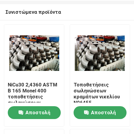
Συνιστώμενα προϊόντα
NiCu30 2,4360 ASTM
Τοποθετήσεις
Β 165 Monel 400
σωληνώσεων
Σπίτι
τοποθετήσεις
κραμάτων νικελίου
σωληνώσεων
N06455
NiMo16Cr16Ti 2,4610
Αποστολή
Αποστολή
Προϊόντα
ερώτησης
ερώτησης
Περίπου εμείς