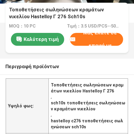
Τοποθετήσεις σωληνώσεων κραμάτων
νικελίου Hastelloy Γ 276 Sch10s
MOQ：10 PC
Τιμή：3.5 USD/PCS--50439/PCS
Μας ελάτε σε
Καλύτερη τιμή
επαφή με
Περιγραφή προϊόντων
Τοποθετήσεις σωληνώσεων κραμ
άτων νικελίου Hastelloy Γ 276
,
sch10s τοποθετήσεις σωληνώσεω
Υψηλό φως:
ν κραμάτων νικελίου
,
hastelloy c276 τοποθετήσεις σωλ
ηνώσεων sch10s