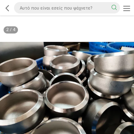
2
/
4