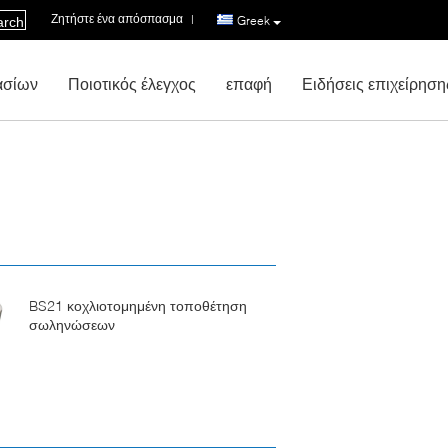
Ζητήστε ένα απόσπασμα
|
Greek
arch
ασίων
Ποιοτικός έλεγχος
επαφή
Ειδήσεις επιχείρηση
BS21 κοχλιοτομημένη τοποθέτηση
σωληνώσεων