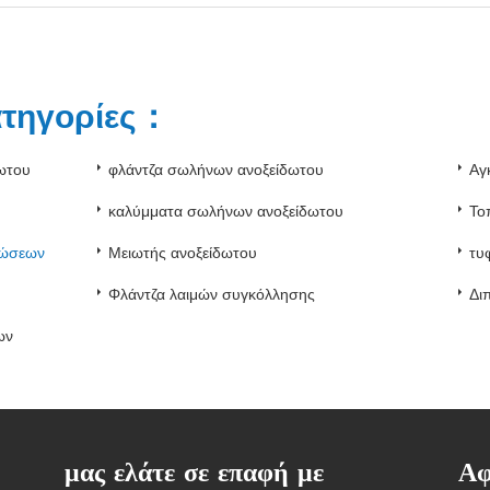
ατηγορίες：
ωτου
φλάντζα σωλήνων ανοξείδωτου
Αγ
καλύμματα σωλήνων ανοξείδωτου
Το
νώσεων
Μειωτής ανοξείδωτου
τυ
Φλάντζα λαιμών συγκόλλησης
Δι
ων
μας ελάτε σε επαφή με
Αφ