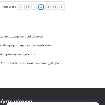
Page 2 of 3
|<
<<
1
2
3
>>
>|
κώνας σωλήνων ανοξείδωτου
ποθέτηση σωληνώσεων υποδοχών
φλή φλάντζα ανοξείδωτου
πλές τοποθετήσεις σωληνώσεων χάλυβα
ήστε μήνυμα