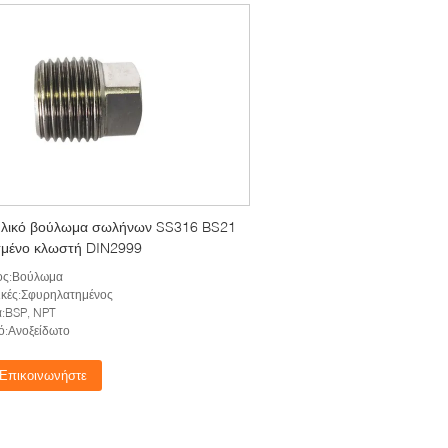
λικό βούλωμα σωλήνων SS316 BS21
μένο κλωστή DIN2999
ος:Βούλωμα
ικές:Σφυρηλατημένος
:BSP, NPT
ό:Ανοξείδωτο
Επικοινωνήστε