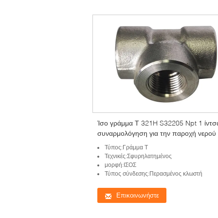
Ίσο γράμμα Τ 321H S32205 Npt 1 ίντσ
συναρμολόγηση για την παροχή νερού
Τύπος:Γράμμα Τ
Τεχνικές:Σφυρηλατημένος
μορφή:ΙΣΟΣ
Τύπος σύνδεσης:Περασμένος κλωστή
Επικοινωνήστε