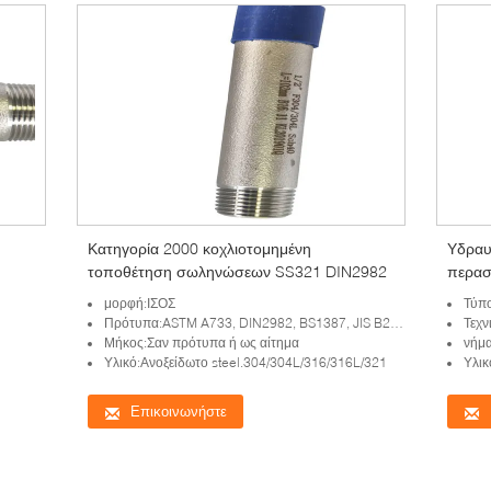
Κατηγορία 2000 κοχλιοτομημένη
Υδραυ
τοποθέτηση σωληνώσεων SS321 DIN2982
περασ
μορφή:ΙΣΟΣ
Τύπ
Πρότυπα:ASTM A733, DIN2982, BS1387, JIS B2302, GOST 8969-75
Τεχν
Μήκος:Σαν πρότυπα ή ως αίτημα
νήμα
Υλικό:Ανοξείδωτο steel.304/304L/316/316L/321
Υλικ
Επικοινωνήστε