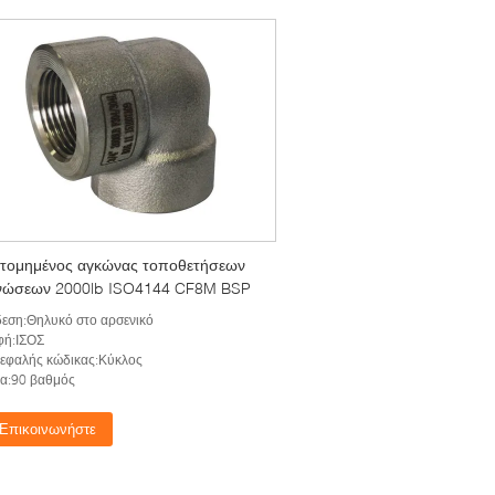
οτομημένος αγκώνας τοποθετήσεων
ώσεων 2000lb ISO4144 CF8M BSP
εση:Θηλυκό στο αρσενικό
φή:ΙΣΟΣ
εφαλής κώδικας:Κύκλος
α:90 βαθμός
Επικοινωνήστε