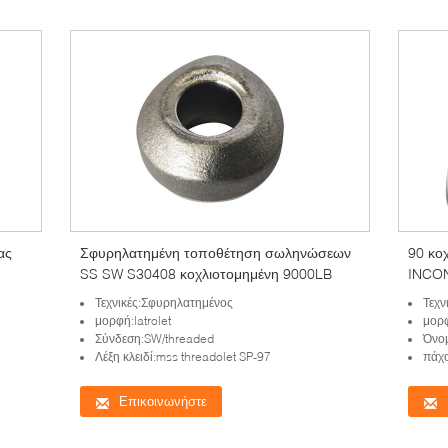
ας
Σφυρηλατημένη τοποθέτηση σωληνώσεων
90 κο
SS SW S30408 κοχλιοτομημένη 9000LB
INCON
Τεχνικές:Σφυρηλατημένος
Τεχν
μορφή:latrolet
μορ
Σύνδεση:SW/threaded
Όνομ
Λέξη κλειδί:mss threadolet SP-97
πάχο
Επικοινωνήστε