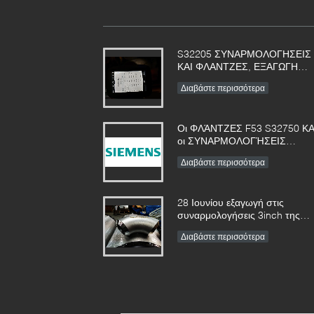
S32205 ΣΥΝΑΡΜΟΛΟΓΗΣΕΙΣ
ΚΑΙ ΦΛΑΝΤΖΕΣ, ΕΞΑΓΩΓΗ
ΕΝΩΣΗΣ ΣΤΗΝ ΠΟΛΩΝΙΑ
Διαβάστε περισσότερα
Οι ΦΛΆΝΤΖΕΣ F53 S32750 ΚΑ
οι ΣΥΝΑΡΜΟΛΟΓΉΣΕΙΣ
ΣΥΖΕΎΞΕΩΝ θα
Διαβάστε περισσότερα
χρησιμοποιηθούν στον
εξοπλισμό φίλτρων Siemens
28 Ιουνίου εξαγωγή στις
συναρμολογήσεις 3inch της
Γερμανίας schxxs που
Διαβάστε περισσότερα
πυκνώνονται