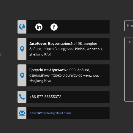
Διεύθυνση Εργοστασίου:
No198, canglan
δρόμος, πάρκο βιομηχανίας binhai, wenzhou,
Ι
zhejiang Κίνα
Γραφείο πωλήσεων:
Νο 999, δρόμος
αερολιμένων, πάρκο βιομηχανίας wenzhou,
zhejiang Κίνα
+86-577-86655372
sales@zhehengsteel.com