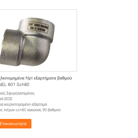
χλιοτομημένα Npt εξαρτήματα βαθμού
EL 601 Sch80
ικές:Σφυρηλατημένος
φή:ΙΣΟΣ
α:κοχλιοτομημένο εξάρτημα
ς τοίχων:sch80 αγκώνας 90 βαθμού
Επικοινωνήστε