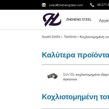
86-577-
sales@zhehengsteel.com
Αρχικ
Κοχλιοτομημένη 
Αρχική Σελίδα
Προϊόντα
Καλύτερα προϊόντ
Sch10s κοχλιοτομημένα εξαρ
αγκώνων
Κοχλιοτομημένη τ