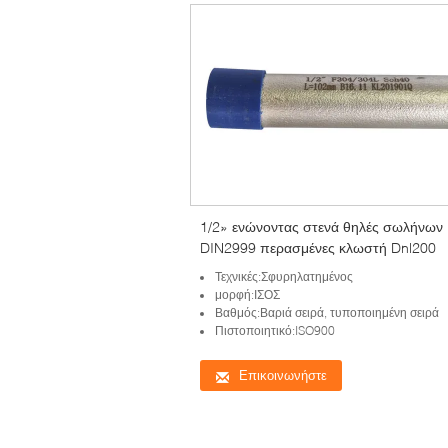
1/2» ενώνοντας στενά θηλές σωλήνων
DIN2999 περασμένες κλωστή Dnl200
Τεχνικές:Σφυρηλατημένος
μορφή:ΙΣΟΣ
Βαθμός:Βαριά σειρά, τυποποιημένη σειρά
Πιστοποιητικό:ISO900
Επικοινωνήστε