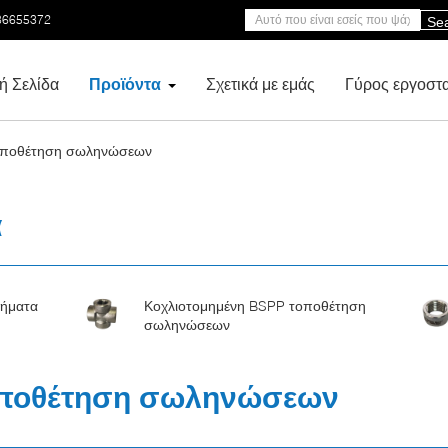
86655372
Se
ή Σελίδα
Προϊόντα
Σχετικά με εμάς
Γύρος εργοστ
τοποθέτηση σωληνώσεων
α
τήματα
Κοχλιοτομημένη BSPP τοποθέτηση
σωληνώσεων
οποθέτηση σωληνώσεων