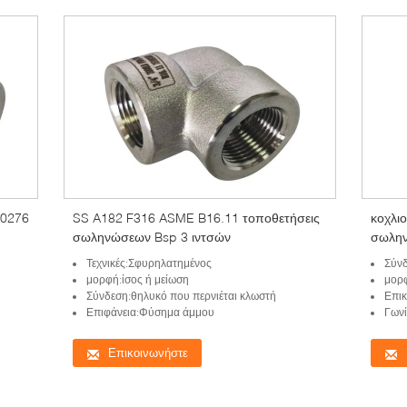
10276
SS A182 F316 ASME B16.11 τοποθετήσεις
κοχλι
σωληνώσεων Bsp 3 ιντσών
σωλην
Τεχνικές:Σφυρηλατημένος
Σύνδ
μορφή:ίσος ή μείωση
μορ
Σύνδεση:θηλυκό που περνιέται κλωστή
Επικ
Επιφάνεια:Φύσημα άμμου
Γωνί
Επικοινωνήστε