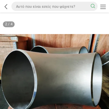
2
/
4