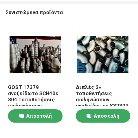
Συνιστώμενα προϊόντα
GOST 17379
Διπλές 2»
ανοξείδωτο SCH40s
τοποθετήσεις
Σπίτι
304 τοποθετήσεις
σωληνώσεων
σωληνώσεων
ανοξείδωτου S32304
SCH40s
Αποστολή
Αποστολή
Προϊόντα
ερώτησης
ερώτησης
Περίπου εμείς