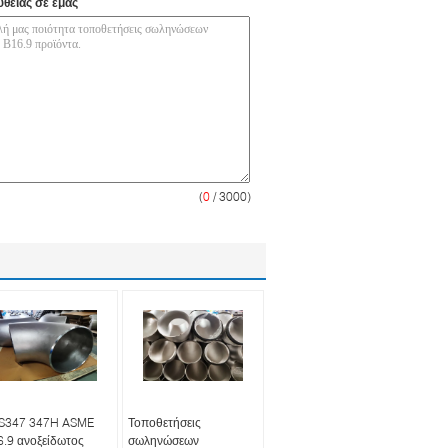
υθείας σε εμάς
(
0
/ 3000)
S347 347H ASME
Τοποθετήσεις
.9 ανοξείδωτος
σωληνώσεων