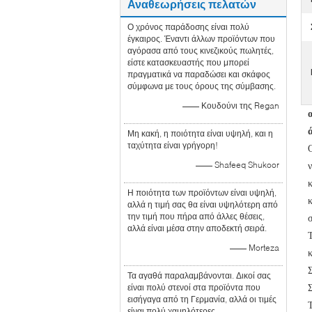
Αναθεωρήσεις πελατών
Ο χρόνος παράδοσης είναι πολύ
έγκαιρος. Έναντι άλλων προϊόντων που
αγόρασα από τους κινεζικούς πωλητές,
είστε κατασκευαστής που μπορεί
πραγματικά να παραδώσει και σκάφος
σύμφωνα με τους όρους της σύμβασης.
—— Κουδούνι της Regan
Μη κακή, η ποιότητα είναι υψηλή, και η
ταχύτητα είναι γρήγορη!
—— Shafeeq Shukoor
Η ποιότητα των προϊόντων είναι υψηλή,
αλλά η τιμή σας θα είναι υψηλότερη από
την τιμή που πήρα από άλλες θέσεις,
αλλά είναι μέσα στην αποδεκτή σειρά.
—— Morteza
Τα αγαθά παραλαμβάνονται. Δικοί σας
είναι πολύ στενοί στα προϊόντα που
εισήγαγα από τη Γερμανία, αλλά οι τιμές
είναι πολύ χαμηλότερες.