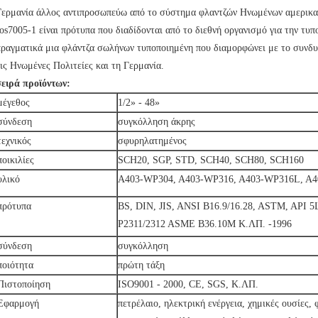
Γερμανία άλλος αντιπροσωπεύω από το σύστημα φλαντζών Ηνωμένων αμερικα
Ios7005-1 είναι πρότυπα που διαδίδονται από το διεθνή οργανισμό για την τυπ
πραγματικά μια φλάντζα σωλήνων τυποποιημένη που διαμορφώνει με το συν
τις Ηνωμένες Πολιτείες και τη Γερμανία.
σειρά προϊόντων:
μέγεθος
1/2» - 48»
σύνδεση
συγκόλληση άκρης
τεχνικός
σφυρηλατημένος
ποικιλίες
SCH20, SGP, STD, SCH40, SCH80, SCH160
υλικό
A403-WP304, A403-WP316, A403-WP316L, A4
πρότυπα
BS, DIN, JIS, ANSI B16.9/16.28, ASTM, API 5
P2311/2312 ASME B36.10M Κ.ΛΠ. -1996
σύνδεση
συγκόλληση
ποιότητα
πρώτη τάξη
Πιστοποίηση
ISO9001 - 2000, CE, SGS, Κ.ΛΠ.
Εφαρμογή
πετρέλαιο, ηλεκτρική ενέργεια, χημικές ουσίες,