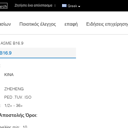
Ζητήστε ένα απόσπασμα
|
Greek
arch
ασίων
Ποιοτικός έλεγχος
επαφή
Ειδήσεις επιχείρηση
I ASME B16.9
B16.9
:
ΚΙΝΑ
ZHEHENG
PED .TUV. ISO
:
1/2» - 36»
Αποστολής Όροι:
γελίας min:
10