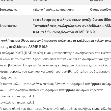
Συσκευασία:
κιβώτιο ή παλέτα κοντραπλακέ
Όνομα προϊόν
τοποθετήσεις σωληνώσεων ανοξείδωτου 89
Τοποθετήσεις σωληνώσεων ανοξείδωτου ASM
Επισημαίνω:
ΚΑΠ τελών ανοξείδωτου ASME B16.9
ο σωλήνας μεγέθους μικρών διαμέτρων καλύπτει τα καλύμματα τελών το
άκρης ανοξείδωτου ASME B16.9
Ο σωλήνας ΚΑΠ (ΚΑΠ τελών) είναι μια τοποθέτηση σωληνώσεων που ενώνεται
να καλύψει το σωλήνα. Χρησιμοποιείται για να κλείσει τη σωλήνωση και έχει
και το βούλωμα. Ενωμένα στενά τα άκρη καλύμματα σωλήνων έχουν πολλές μ
κυρτής μορφής, του κωνικού κοχυλιού, του μεταβλητού τμήματος διαμέτρων, 
σκλήρυνσης.
Τα κυρτά καλύμματα σωλήνων περιλαμβάνουν: ημισφαιρικά καλύμματα σωλή
καλύμματα σωλήνων πιάτων και σφαιρικά καλύμματα σωλήνων κορωνών.
Συγκόλληση άκρης ΚΑΠ
Συγκόλληση άκρης ΚΑΠ
Τα κύρια υλικά των άκρη-ενωμένων στενά καλυμμάτων σωλήνων είναι: χάλυβα