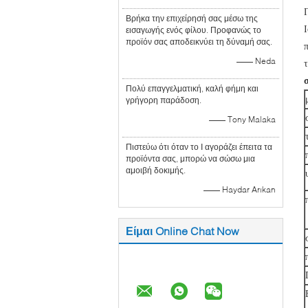
Βρήκα την επιχείρησή σας μέσω της
εισαγωγής ενός φίλου. Προφανώς το
προϊόν σας αποδεικνύει τη δύναμή σας.
—— Neda
Πολύ επαγγελματική, καλή φήμη και
γρήγορη παράδοση.
—— Tony Malaka
Πιστεύω ότι όταν το Ι αγοράζει έπειτα τα
προϊόντα σας, μπορώ να σώσω μια
αμοιβή δοκιμής.
—— Haydar Arıkan
Είμαι Online Chat Now