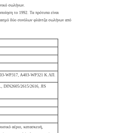
νικό σωλήνων.
οποίηση το 1992. Τα πρότυπα είναι
δυασμό δύο συνόλων φλάντζα σωλήνων από
03-WP317, A403-WP321 Κ.ΛΠ.
L, DIN2605/2615/2616, JIS
 φυσικό αέριο, κατασκευή,