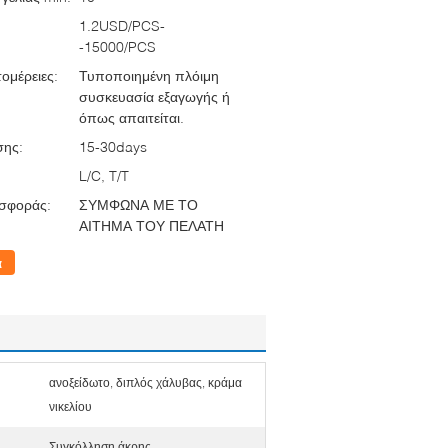
1.2USD/PCS-
-15000/PCS
ομέρειες:
Τυποποιημένη πλόιμη
συσκευασία εξαγωγής ή
όπως απαιτείται.
σης:
15-30days
L/C, T/T
σφοράς:
ΣΥΜΦΩΝΑ ΜΕ ΤΟ
ΑΙΤΗΜΑ ΤΟΥ ΠΕΛΑΤΗ
α
ανοξείδωτο, διπλός χάλυβας, κράμα
νικελίου
Συγκόλληση άκρης