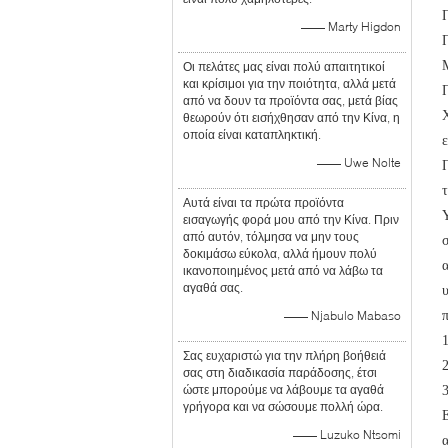
—— Marty Higdon
Οι πελάτες μας είναι πολύ απαιτητικοί
και κρίσιμοι για την ποιότητα, αλλά μετά
από να δουν τα προϊόντα σας, μετά βίας
θεωρούν ότι εισήχθησαν από την Κίνα, η
οποία είναι καταπληκτική.
—— Uwe Nolte
Αυτά είναι τα πρώτα προϊόντα
εισαγωγής φορά μου από την Κίνα. Πριν
από αυτόν, τόλμησα να μην τους
δοκιμάσω εύκολα, αλλά ήμουν πολύ
ικανοποιημένος μετά από να λάβω τα
αγαθά σας.
—— Njabulo Mabaso
Σας ευχαριστώ για την πλήρη βοήθειά
σας στη διαδικασία παράδοσης, έτσι
ώστε μπορούμε να λάβουμε τα αγαθά
γρήγορα και να σώσουμε πολλή ώρα.
—— Luzuko Ntsomi