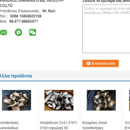
WENZHOU ZHEHENG STEEL INDUSTRY
Στείλετε το ερώτημά σας απε
CO;LTD
Υπεύθυνος Επικοινωνίας:
Mr. Bain
Τηλ.::
0086 15858820108
Φαξ:
86-577-86655371
Άλλα προϊόντα
οποθετήσεις
Ανοξείδωτο Ch5s 316Ti
Ενωμένες στενά
SU
ωληνώσεων
316H αγκώνας 90
τοποθετήσεις
B16