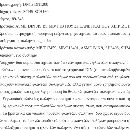
Προδιαγραφή: DN15-DN1200
Πάχος τοίχων: SCH5-SCH160
Μήκος: 89-343
Πρότυπα: ASME DIN JIS BS ΜΒ/Τ JB ΠΟΥ ΣΤΈΛΝΕΙ ΚΑΙ ΠΟΥ ΧΕΙΡΊΖΕ
Χρήσεις: πετροχημική, πυρηνική ενέργεια, μηχανήματα, ιατρικός εξοπλισμός, 
επεξεργασία, σωληνώσεις, κ.λπ.
Πρότυπα κατασκευής: ΜΒ/T12459, ΜΒ/T13401, ASME B16.9, SH3408, SH34
τυποποιημένο σύστημα
Υπάρχουν δύο κύρια συστήματα των διεθνών προτύπων φλαντζών σωλήνων, δ
σωλήνων που αντιπροσωπεύονται από το γερμανικό DIN (συμπεριλαμβανομένη
αμερικανικό σύστημα φλαντζών σωλήνων που αντιπροσωπεύεται από τη φλάντζ
υπάρχουν ιαπωνικές φλάντζες σωλήνων JIS, αλλά γενικά μόνο χρησιμοποιούντα
πετροχημικών, και έχουν λίγη επιρροή διεθνώς. Οι φλάντζες σωλήνων των δι
1. Ευρωπαϊκές φλάντζες σωλήνων συστημάτων που αντιπροσωπεύονται από τη
2. Αμερικανικά πρότυπα φλαντζών σωλήνων συστημάτων, που αντιπροσωπεύοντ
3. Τα βρετανικά και γαλλικά πρότυπα φλαντζών σωλήνων, δύο χώρες έχουν δύ
Εν περιλήψει, τα διεθνώς αποδεκτά πρότυπα φλαντζών σωλήνων μπορούν να σ
ανταλλάξιμα συστήματα φλαντζών σωλήνων: ένα σύστημα φλαντζών σωλήνων 