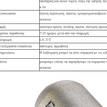
ναυπηγική και άλλοι τομείς λόγω της υψηλής πί
κ.λπ.
Συσκευασία
ξύλινη περίπτωση, παλέτα, εμπορευματοκιβώτιο 
πελατών
αρχή
ποιότητα πρώτα, πελάτης πρώτα, πίστωση πρώτα
χρόνος παράδοσης
7-25 ημέρες μετά από την πληρωμή
πληρωμή
L/C T/T
Επεξεργασία επιφάνειας
πάστωμα, αμμοβολή
σημειώσεις
Η λοξότμηση μπορεί να γίνει σύμφωνα με τις ει
άλλοι
μπορούμε επίσης να παραγάγουμε τη συμφωνία π
πελατών