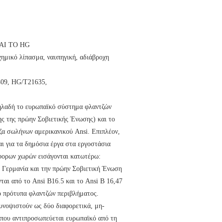
ΤΑΙ ΤΟ HG
χημικό λίπασμα, ναυπηγική, αδιάβροχη
09, HG/T21635,
ηλαδή το ευρωπαϊκό σύστημα φλαντζών
ς της πρώην Σοβιετικής Ένωσης) και το
α σωλήνων αμερικανικού Ansi. Επιπλέον,
ι για τα δημόσια έργα στα εργοστάσια
άφορων χωρών εισάγονται κατωτέρω:
 Γερμανία και την πρώην Σοβιετική Ένωση
αι από το Ansi B16.5 και το Ansi Β 16,47
ο πρότυπα φλαντζών περιβλήματος.
υνοψιστούν ως δύο διαφορετικά, μη-
που αντιπροσωπεύεται ευρωπαϊκό από τη