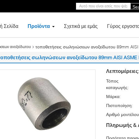
Se
ή Σελίδα
Προϊόντα
Σχετικά με εμάς
Γύρος εργοστ
τοποθετήσεις σωληνώσεων ανοξείδωτου 89mm AIS
ώσεων ανοξείδωτου
τοποθετήσεις σωληνώσεων ανοξείδωτου 89mm AISI ASME 
Λεπτομέρειες
Τόπος
καταγωγής:
Μάρκα:
Πιστοποίηση:
Αριθμό μοντέλου
Πληρωμής & 
Ποσότητα παραγ