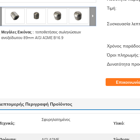
Τιμή:
Συσκευασία λεπτ
Μεγάλες Εικόνας :
τοποθετήσεις σωληνώσεων
ανοξείδωτου 89mm AISI ASME B16.9
Χρόνος παράδο
Όροι πληρωμής:
Δυνατότητα προ
Επικοινωνί
Λεπτομερής Περιγραφή Προϊόντος
Σφυρηλατημένος
Τεχνικές:
Υλικό:
Πρότυπα:
AISI ASME
Σύνδεση: