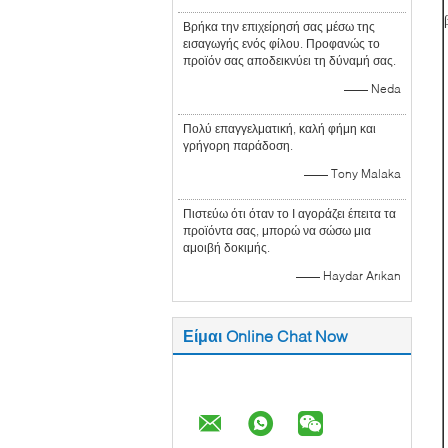
Βρήκα την επιχείρησή σας μέσω της
εισαγωγής ενός φίλου. Προφανώς το
προϊόν σας αποδεικνύει τη δύναμή σας.
—— Neda
Πολύ επαγγελματική, καλή φήμη και
γρήγορη παράδοση.
—— Tony Malaka
Πιστεύω ότι όταν το Ι αγοράζει έπειτα τα
προϊόντα σας, μπορώ να σώσω μια
αμοιβή δοκιμής.
—— Haydar Arıkan
Είμαι Online Chat Now