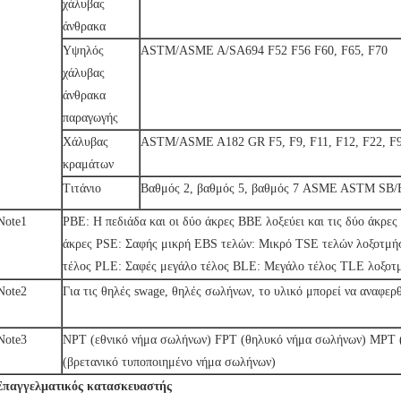
χάλυβας
άνθρακα
Υψηλός
ASTM/ASME A/SA694 F52 F56 F60, F65, F70
χάλυβας
άνθρακα
παραγωγής
Χάλυβας
ASTM/ASME A182 GR F5, F9, F11, F12, F22, F9
κραμάτων
Τιτάνιο
Βαθμός 2, βαθμός 5, βαθμός 7 ASME ASTM SB/
Note1
PBE: Η πεδιάδα και οι δύο άκρες BBE λοξεύει και τις δύο άκρε
άκρες PSE: Σαφής μικρή EBS τελών: Μικρό TSE τελών λοξοτμή
τέλος PLE: Σαφές μεγάλο τέλος BLE: Μεγάλο τέλος TLE λοξοτ
Note2
Για τις θηλές swage, θηλές σωλήνων, το υλικό μπορεί να αναφε
Note3
NPT (εθνικό νήμα σωλήνων) FPT (θηλυκό νήμα σωλήνων) MPT 
(βρετανικό τυποποιημένο νήμα σωλήνων)
Επαγγελματικός κατασκευαστής