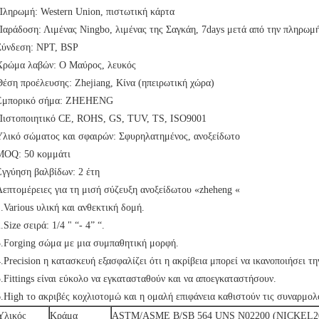
Πληρωμή:
Western Union, πιστωτική κάρτα
Παράδοση:
Λιμένας Ningbo, λιμένας της Σαγκάη, 7days μετά από την πληρωμ
Σύνδεση:
NPT, BSP
Χρώμα λαβών:
Ο Μαύρος, λευκός
Θέση προέλευσης:
Zhejiang, Κίνα (ηπειρωτική χώρα)
Εμπορικό σήμα:
ZHEHENG
Πιστοποιητικό
CE, ROHS, GS, TUV, TS, ISO9001
Υλικό σώματος και σφαιρών:
Σφυρηλατημένος, ανοξείδωτο
MOQ: 50 κομμάτι
Εγγύηση βαλβίδων
: 2 έτη
Λεπτομέρειες για τη μισή σύζευξη ανοξείδωτου «zheheng «
.Various υλική και ανθεκτική δομή.
.Size σειρά: 1/4 " “- 4” “.
3.Forging σώμα με μια συμπαθητική μορφή.
.Precision η κατασκευή εξασφαλίζει ότι η ακρίβεια μπορεί να ικανοποιήσει τ
5.Fittings είναι εύκολο να εγκατασταθούν και να αποεγκαταστήσουν.
6.High το ακριβές κοχλιοτομώ και η ομαλή επιφάνεια καθιστούν τις συναρμολ
Υλικός
Κράμα
ASTM/ASME B/SB 564 UNS N02200 (NICKEL2