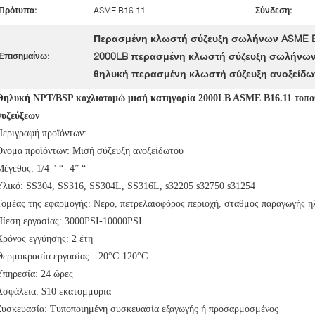
Πρότυπα:
ASME B16.11
Σύνδεση:
Περασμένη κλωστή σύζευξη σωλήνων ASME B
2000LB περασμένη κλωστή σύζευξη σωλήνω
Επισημαίνω:
θηλυκή περασμένη κλωστή σύζευξη ανοξείδω
Θηλυκή NPT/BSP κοχλιοτομώ μισή κατηγορία 2000LB ASME B16.11 τοπ
συζεύξεων
Περιγραφή προϊόντων:
Όνομα προϊόντων:
Μισή σύζευξη ανοξείδωτου
Μέγεθος:
1/4 " “- 4” “
Υλικό:
SS304, SS316, SS304L, SS316L, s32205 s32750 s31254
Τομέας της εφαρμογής:
Νερό, πετρελαιοφόρος περιοχή, σταθμός παραγωγής η
Πίεση εργασίας:
3000PSI-10000PSI
Χρόνος εγγύησης:
2 έτη
Θερμοκρασία εργασίας:
-20°C-120°C
Υπηρεσία:
24 ώρες
Ασφάλεια:
$10 εκατομμύρια
Συσκευασία:
Τυποποιημένη συσκευασία εξαγωγής ή προσαρμοσμένος