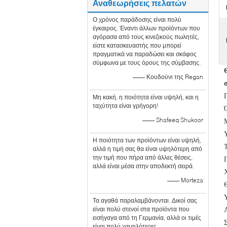
Αναθεωρήσεις πελατών
Ο χρόνος παράδοσης είναι πολύ
έγκαιρος. Έναντι άλλων προϊόντων που
αγόρασα από τους κινεζικούς πωλητές,
είστε κατασκευαστής που μπορεί
πραγματικά να παραδώσει και σκάφος
σύμφωνα με τους όρους της σύμβασης.
—— Κουδούνι της Regan
Μη κακή, η ποιότητα είναι υψηλή, και η
ταχύτητα είναι γρήγορη!
—— Shafeeq Shukoor
Η ποιότητα των προϊόντων είναι υψηλή,
αλλά η τιμή σας θα είναι υψηλότερη από
την τιμή που πήρα από άλλες θέσεις,
αλλά είναι μέσα στην αποδεκτή σειρά.
—— Morteza
Τα αγαθά παραλαμβάνονται. Δικοί σας
είναι πολύ στενοί στα προϊόντα που
εισήγαγα από τη Γερμανία, αλλά οι τιμές
είναι πολύ χαμηλότερες.