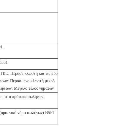
1.
B381
ς TBE: Πέρασε κλωστή και τις δύο
σεων: Περασμένο κλωστή μικρό
μήσεων: Μεγάλο τέλος νημάτων
ρθεί στα πρότυπα σωλήνων.
(αρσενικό νήμα σωλήνων) BSPT