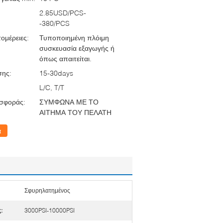
2.85USD/PCS-
-380/PCS
ομέρειες:
Τυποποιημένη πλόιμη
συσκευασία εξαγωγής ή
όπως απαιτείται.
σης:
15-30days
L/C, T/T
σφοράς:
ΣΥΜΦΩΝΑ ΜΕ ΤΟ
ΑΙΤΗΜΑ ΤΟΥ ΠΕΛΑΤΗ
α
Σφυρηλατημένος
:
3000PSI-10000PSI