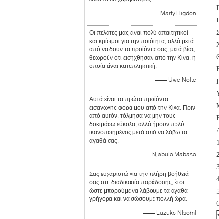
—— Marty Higdon
Οι πελάτες μας είναι πολύ απαιτητικοί
και κρίσιμοι για την ποιότητα, αλλά μετά
από να δουν τα προϊόντα σας, μετά βίας
θεωρούν ότι εισήχθησαν από την Κίνα, η
οποία είναι καταπληκτική.
—— Uwe Nolte
Αυτά είναι τα πρώτα προϊόντα
εισαγωγής φορά μου από την Κίνα. Πριν
από αυτόν, τόλμησα να μην τους
δοκιμάσω εύκολα, αλλά ήμουν πολύ
ικανοποιημένος μετά από να λάβω τα
αγαθά σας.
1
—— Njabulo Mabaso
2
Σας ευχαριστώ για την πλήρη βοήθειά
4
σας στη διαδικασία παράδοσης, έτσι
ώστε μπορούμε να λάβουμε τα αγαθά
γρήγορα και να σώσουμε πολλή ώρα.
—— Luzuko Ntsomi