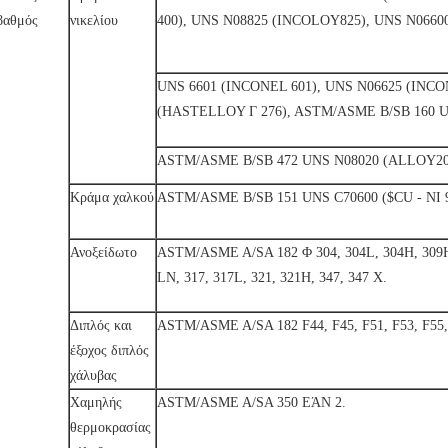
βαθμός
νικελίου
400), UNS N08825 (INCOLOY825), UNS N0660
UNS 6601 (INCONEL 601), UNS N06625 (INCO
(HASTELLOY Γ 276), ASTM/ASME B/SB 160 U
ASTM/ASME B/SB 472 UNS N08020 (ALLOY20
Κράμα χαλκού
ASTM/ASME B/SB 151 UNS C70600 ($CU - ΝΙ 90/
Ανοξείδωτο
ASTM/ASME A/SA 182 Φ 304, 304L, 304H, 309H,
LN, 317, 317L, 321, 321H, 347, 347 Χ.
Διπλός και
ASTM/ASME A/SA 182 F44, F45, F51, F53, F55,
έξοχος διπλός
χάλυβας
Χαμηλής
ASTM/ASME A/SA 350 ΕΆΝ 2.
θερμοκρασίας