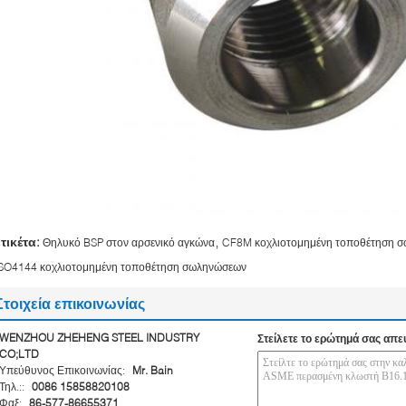
,
ετικέτα:
Θηλυκό BSP στον αρσενικό αγκώνα
CF8M κοχλιοτομημένη τοποθέτηση 
ISO4144 κοχλιοτομημένη τοποθέτηση σωληνώσεων
Στοιχεία επικοινωνίας
WENZHOU ZHEHENG STEEL INDUSTRY
Στείλετε το ερώτημά σας απε
CO;LTD
Υπεύθυνος Επικοινωνίας:
Mr. Bain
Τηλ.::
0086 15858820108
Φαξ:
86-577-86655371