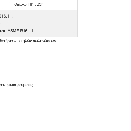
Θηλυκό, NPT, BSP
16.11
,
ν
,
του ASME B16.11
οθετήσεων υψηλών σωληνώσεων
λεκτρικού ρεύματος