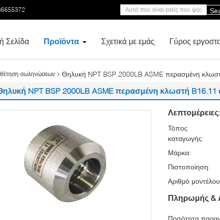
86655372
Se
ή Σελίδα
Προϊόντα
Σχετικά με εμάς
Γύρος εργοστ
Θηλυκή NPT BSP 2000LB ASME περασμένη κλωστ
οθέτηση σωληνώσεων
Θηλυκή NPT BSP 2000LB ASME περασμένη κλωστή B16.11
Λεπτομέρειες
Τόπος
καταγωγής:
Μάρκα:
Πιστοποίηση:
Αριθμό μοντέλου
Πληρωμής & 
Ποσότητα παραγ