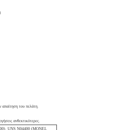
ή
ην απαίτηση του πελάτη.
ογήσεις ανθεκτικότερες.
00), UNS N04400 (MONEL