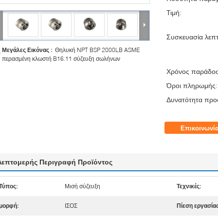
Τιμή:
Συσκευασία λεπτ
Μεγάλες Εικόνας :
Θηλυκή NPT BSP 2000LB ASME
περασμένη κλωστή B16.11 σύζευξη σωλήνων
Χρόνος παράδο
Όροι πληρωμής:
Δυνατότητα προ
Επικοινωνί
Λεπτομερής Περιγραφή Προϊόντος
Τύπος:
Μισή σύζευξη
Τεχνικές:
μορφή:
ΙΣΟΣ
Πίεση εργασίας