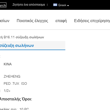
Ζητήστε ένα απόσπασμα
|
Greek
arch
ασίων
Ποιοτικός έλεγχος
επαφή
Ειδήσεις επιχείρηση
ή B16.11 σύζευξη σωλήνων
 σύζευξη σωλήνων
:
ΚΙΝΑ
ZHEHENG
PED .TUV. ISO
:
1/2»
Αποστολής Όροι:
γελίας min:
10 PC