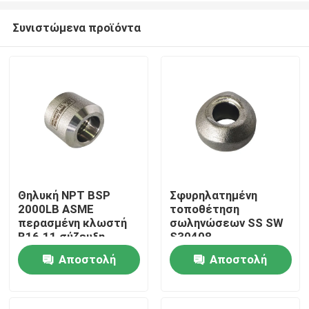
Συνιστώμενα προϊόντα
Θηλυκή NPT BSP
Σφυρηλατημένη
2000LB ASME
τοποθέτηση
Σπίτι
περασμένη κλωστή
σωληνώσεων SS SW
B16.11 σύζευξη
S30408
σωλήνων
κοχλιοτομημένη
Αποστολή
Αποστολή
Προϊόντα
9000LB
ερώτησης
ερώτησης
Περίπου εμείς