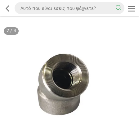
2
/
4