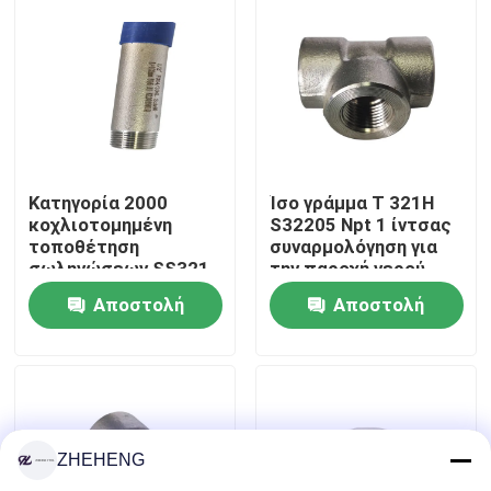
Γύρος εργοστασίων
Ποιοτικός έλεγχος
Company News
Κατηγορία 2000
Ίσο γράμμα Τ 321H
κοχλιοτομημένη
S32205 Npt 1 ίντσας
τοποθέτηση
συναρμολόγηση για
σωληνώσεων SS321
την παροχή νερού
Τοποθετήσεις σωληνώσεων ανοξείδωτου
DIN2982
Αποστολή
Αποστολή
φλάντζα σωλήνων ανοξείδωτου
ερώτησης
ερώτησης
Αγκώνας σωλήνων ανοξείδωτου
ZHEHENG
γράμμα Τ σωλήνων ανοξείδωτου