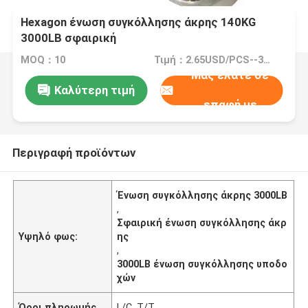
Hexagon ένωση συγκόλλησης άκρης 140KG
3000LB σφαιρική
MOQ：10
Τιμή：2.65USD/PCS--355/PCS
Μας ελάτε σε
Καλύτερη τιμή
επαφή με
Περιγραφή προϊόντων
Ένωση συγκόλλησης άκρης 3000LB
,
Σφαιρική ένωση συγκόλλησης άκρ
Υψηλό φως:
ης
,
3000LB ένωση συγκόλλησης υποδο
χών
Όροι πληρωμής
L/C, T/T