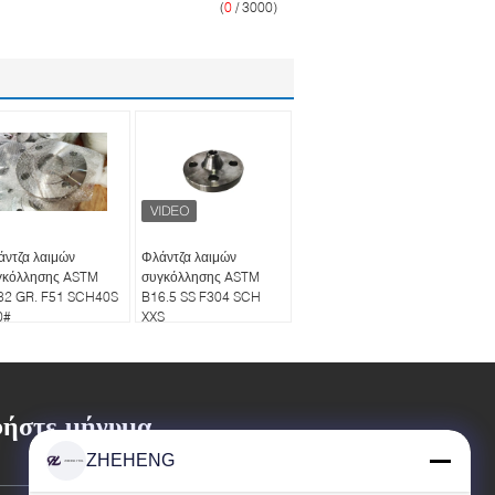
(
0
/ 3000)
άντζα λαιμών
Φλάντζα λαιμών
γκόλλησης ASTM
συγκόλλησης ASTM
82 GR. F51 SCH40S
B16.5 SS F304 SCH
0#
XXS
ήστε μήνυμα
ZHEHENG