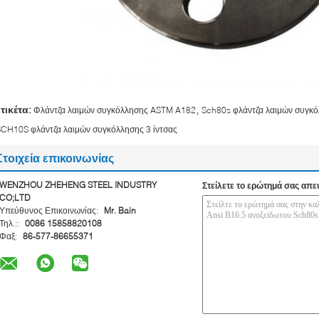
,
ετικέτα:
Φλάντζα λαιμών συγκόλλησης ASTM A182
Sch80s φλάντζα λαιμών συγκ
SCH10S φλάντζα λαιμών συγκόλλησης 3 ίντσας
Στοιχεία επικοινωνίας
WENZHOU ZHEHENG STEEL INDUSTRY
Στείλετε το ερώτημά σας απε
CO;LTD
Υπεύθυνος Επικοινωνίας:
Mr. Bain
Τηλ.::
0086 15858820108
Φαξ:
86-577-86655371