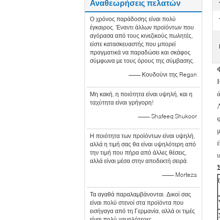
Αναθεωρήσεις πελατών
Ο χρόνος παράδοσης είναι πολύ
έγκαιρος. Έναντι άλλων προϊόντων που
αγόρασα από τους κινεζικούς πωλητές,
είστε κατασκευαστής που μπορεί
πραγματικά να παραδώσει και σκάφος
σύμφωνα με τους όρους της σύμβασης.
—— Κουδούνι της Regan
Μη κακή, η ποιότητα είναι υψηλή, και η
ταχύτητα είναι γρήγορη!
—— Shafeeq Shukoor
Η ποιότητα των προϊόντων είναι υψηλή,
αλλά η τιμή σας θα είναι υψηλότερη από
την τιμή που πήρα από άλλες θέσεις,
αλλά είναι μέσα στην αποδεκτή σειρά.
—— Morteza
Τα αγαθά παραλαμβάνονται. Δικοί σας
είναι πολύ στενοί στα προϊόντα που
εισήγαγα από τη Γερμανία, αλλά οι τιμές
είναι πολύ χαμηλότερες.