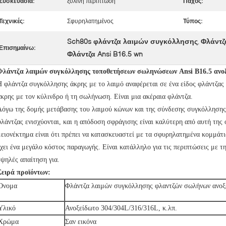
Συσκευασία:
ξύλινη περίπτωση
Πάχος:
Τεχνικές:
Σφυρηλατημένος
Τύπος:
Sch80s φλάντζα λαιμών συγκόλλησης
Φλάντζ
,
Επισημαίνω:
Φλάντζα Ansi B16.5 wn
Φλάντζα λαιμών συγκόλλησης τοποθετήσεων σωληνώσεων Ansi B16.5 ανο
Η φλάντζα συγκόλλησης άκρης με το λαιμό αναφέρεται σε ένα είδος φλάντζας
άκρης με τον κύλινδρο ή τη σωλήνωση. Είναι μια ακέραια φλάντζα.
Λόγω της δομής μετάβασης του λαιμού κώνων και της σύνδεσης συγκόλλησης 
φλάντζας ενισχύονται, και η απόδοση σφράγισης είναι καλύτερη από αυτή της 
μειονέκτημα είναι ότι πρέπει να κατασκευαστεί με τα σφυρηλατημένα κομμάτι
έχει ένα μεγάλο κόστος παραγωγής. Είναι κατάλληλο για τις περιπτώσεις με τ
υψηλές απαίτηση για.
Σειρά προϊόντων:
Όνομα
Φλάντζα λαιμών συγκόλλησης φλαντζών σωλήνων ανοξε
Υλικό
Ανοξείδωτο 304/304L/316/316L, κ.λπ.
Χρώμα
Σαν εικόνα