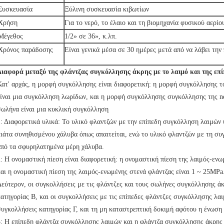
Συσκευασία
Ξύλινη συσκευασία κιβωτίων
Χρήση
Για το νερό, το έλαιο και τη βιομηχανία φυσικού αερίο
Μέγεθος
1/2» σε 36», κ.λπ.
Χρόνος παράδοσης
Είναι γενικά μέσα σε 30 ημέρες μετά από να λάβει τη
Διαφορά μεταξύ της φλάντζας συγκόλλησης άκρης με το λαιμό και της επ
Κατ' αρχάς, η μορφή συγκόλλησης είναι διαφορετική: η μορφή συγκόλλησης τ
είναι μια συγκόλληση λωρίδων, και η μορφή συγκόλλησης συγκόλλησης της n
σωλήνα είναι μια κυκλική συγκόλληση
1: Διαφορετικά υλικά: Το υλικό φλαντζών με την επίπεδη συγκόλληση λαιμών 
πιάτα συνηθισμένου χάλυβα όπως απαιτείται, ενώ το υλικό φλαντζών με τη σ
από τα σφυρηλατημένα μέρη χάλυβα.
2: Η ονομαστική πίεση είναι διαφορετική: η ονομαστική πίεση της λαιμός-ενω
και η ονομαστική πίεση της λαιμός-ενωμένης στενά φλάντζας είναι 1 ~ 25MPa
Δεύτερον, οι συγκολλήσεις με τις φλάντζες και τους σωλήνες συγκόλλησης ά
κατηγορίας Β, και οι συγκολλήσεις με τις επίπεδες φλάντζες συγκόλλησης λα
συγκολλήσεις κατηγορίας Γ, και τη μη καταστρεπτική δοκιμή αφότου η ένωση 
3: Η επίπεδη φλάντζα συγκόλλησης λαιμών και η φλάντζα συγκόλλησης άκρης