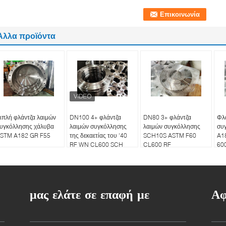
Άλλα προϊόντα
ιπλή φλάντζα λαιμών
DN100 4» φλάντζα
DN80 3» φλάντζα
Φλ
υγκόλλησης χάλυβα
λαιμών συγκόλλησης
λαιμών συγκόλλησης
συ
STM A182 GR F55
της δεκαετίας του '40
SCH10S ASTM F60
A1
RF WN CL600 SCH
CL600 RF
60
μας ελάτε σε επαφή με
Αφ