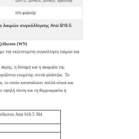
Sch10, Sch40s, Sch80s, πρότυπα
WN φλάντζα
α λαιμών συγκόλλησης Ansi B16.5
,
ξείδωτου (WN)
 με την εκλεπτυμένη συγκόλληση λαιμών και
άκρης, η δύναμη και η ακαμψία της
οριζόντια ενωμένης στενά φλάντζας. Το
α, το οποίο καταναλώνει πολλά υλικά και
ην υψηλή πίεση και τη θερμοκρασία ή
ίδωτου Ansi b16.5 304