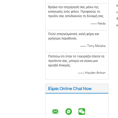
Βρήκα την επιχείρησή σας μέσω της
εισαγωγής ενός φίλου. Προφανώς το
προϊόν σας αποδεικνύει τη δύναμή σας.
—— Neda
Πολύ επαγγελματική, καλή φήμη και
γρήγορη παράδοση.
—— Tony Malaka
Πιστεύω ότι όταν το Ι αγοράζει έπειτα τα
προϊόντα σας, μπορώ να σώσω μια
αμοιβή δοκιμής.
—— Haydar Arıkan
Είμαι Online Chat Now