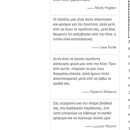
—— Marty Higdon
Οι πελάτες μας είναι πολύ απαιτητικοί
και κρίσιμοι για την ποιότητα, αλλά μετά
από να δουν τα προϊόντα σας, μετά βίας
θεωρούν ότι εισήχθησαν από την Κίνα, η
οποία είναι καταπληκτική.
—— Uwe Nolte
Αυτά είναι τα πρώτα προϊόντα
εισαγωγής φορά μου από την Κίνα. Πριν
από αυτόν, τόλμησα να μην τους
δοκιμάσω εύκολα, αλλά ήμουν πολύ
ικανοποιημένος μετά από να λάβω τα
αγαθά σας.
—— Njabulo Mabaso
Σας ευχαριστώ για την πλήρη βοήθειά
σας στη διαδικασία παράδοσης, έτσι
ώστε μπορούμε να λάβουμε τα αγαθά
γρήγορα και να σώσουμε πολλή ώρα.
—— Luzuko Ntsomi