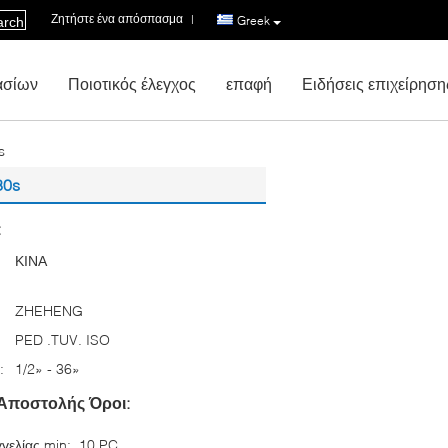
Ζητήστε ένα απόσπασμα
|
Greek
arch
ασίων
Ποιοτικός έλεγχος
επαφή
Ειδήσεις επιχείρηση
s
80s
:
ΚΙΝΑ
ZHEHENG
PED .TUV. ISO
:
1/2» - 36»
Αποστολής Όροι:
γελίας min:
10 PC