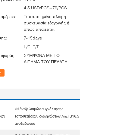
4.5 USD/PCS--79/PCS
ομέρειες:
Τυποποιημένη πλόιμη
συσκευασία εξαγωγής ή
όπως απαιτείται.
σης:
7-15days
L/C, T/T
σφοράς:
ΣΥΜΦΩΝΑ ΜΕ ΤΟ
ΑΙΤΗΜΑ ΤΟΥ ΠΕΛΑΤΗ
α
Φλάντζα λαιμών συγκόλλησης
των:
τοποθετήσεων σωληνώσεων Ansi B16.5
ανοξείδωτου