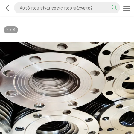
2
/
4