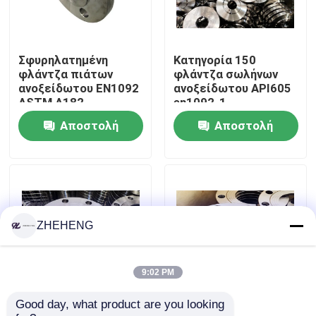
Γύρος εργοστασίων
Σφυρηλατημένη
Κατηγορία 150
φλάντζα πιάτων
φλάντζα σωλήνων
Ποιοτικός έλεγχος
ανοξείδωτου EN1092
ανοξείδωτου API605
ASTM A182
en1092-1
Αποστολή
Αποστολή
Company News
ερώτησης
ερώτησης
Τοποθετήσεις σωληνώσεων ανοξείδωτου
φλάντζα σωλήνων ανοξείδωτου
ZHEHENG
Αγκώνας σωλήνων ανοξείδωτου
9:02 PM
Good day, what product are you looking 
Φλάντζα σωλήνων
Ανοξείδωτο Ansi
γράμμα Τ σωλήνων ανοξείδωτου