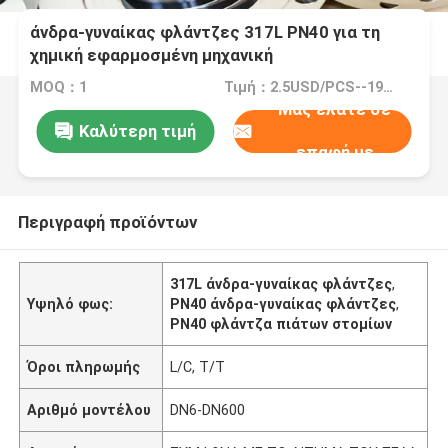
άνδρα-γυναίκας φλάντζες 317L PN40 για τη
χημική εφαρμοσμένη μηχανική
MOQ：1
Τιμή：2.5USD/PCS--195USD/PCS
Μας ελάτε σε
Καλύτερη τιμή
επαφή με
Περιγραφή προϊόντων
317L άνδρα-γυναίκας φλάντζες
,
Υψηλό φως:
PN40 άνδρα-γυναίκας φλάντζες
,
PN40 φλάντζα πιάτων στομίων
Όροι πληρωμής
L/C, T/T
Αριθμό μοντέλου
DN6-DN600