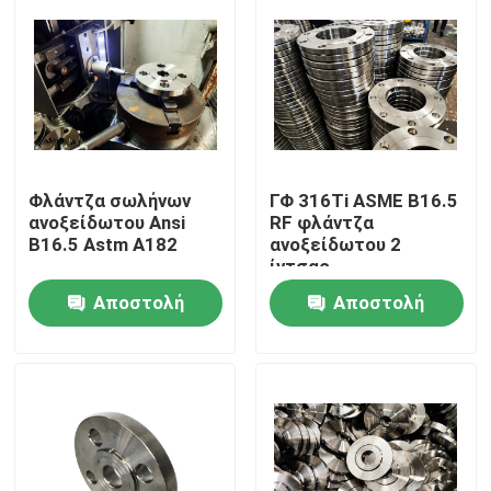
Φλάντζα σωλήνων
ΓΦ 316Ti ASME B16.5
ανοξείδωτου Ansi
RF φλάντζα
B16.5 Astm A182
ανοξείδωτου 2
ίντσας
Αποστολή
Αποστολή
Σπίτι
ερώτησης
ερώτησης
Προϊόντα
Περίπου εμείς