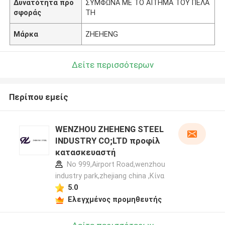
Δυνατότητα προ
ΣΥΜΦΩΝΑ ΜΕ ΤΟ ΑΙΤΗΜΑ ΤΟΥ ΠΕΛΑ
σφοράς
ΤΗ
Μάρκα
ZHEHENG
Δείτε περισσότερων
Περίπου εμείς
WENZHOU ZHEHENG STEEL
INDUSTRY CO;LTD προφίλ
κατασκευαστή
No 999,Airport Road,wenzhou
industry park,zhejiang china ,Κίνα
5.0
Ελεγχμένος προμηθευτής