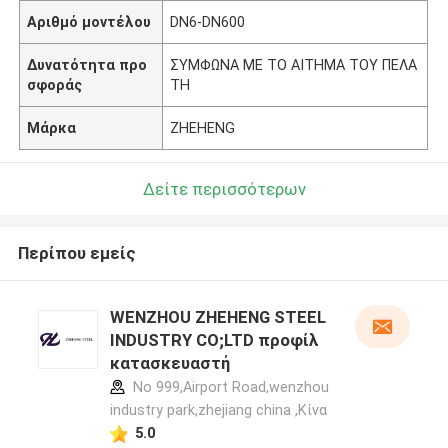
Αριθμό μοντέλου
DN6-DN600
Δυνατότητα προ
ΣΥΜΦΩΝΑ ΜΕ ΤΟ ΑΙΤΗΜΑ ΤΟΥ ΠΕΛΑ
σφοράς
ΤΗ
Μάρκα
ZHEHENG
Δείτε περισσότερων
Περίπου εμείς
WENZHOU ZHEHENG STEEL
INDUSTRY CO;LTD προφίλ
κατασκευαστή
No 999,Airport Road,wenzhou
industry park,zhejiang china ,Κίνα
5.0