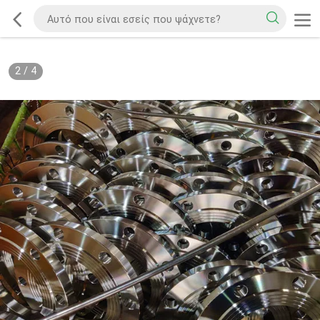
2
/
4