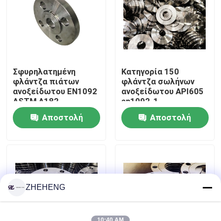
Γύρος εργοστασίων
Ποιοτικός έλεγχος
Σφυρηλατημένη
Κατηγορία 150
φλάντζα πιάτων
φλάντζα σωλήνων
Company News
ανοξείδωτου EN1092
ανοξείδωτου API605
ASTM A182
en1092-1
Αποστολή
Αποστολή
Τοποθετήσεις σωληνώσεων ανοξείδωτου
ερώτησης
ερώτησης
φλάντζα σωλήνων ανοξείδωτου
Αγκώνας σωλήνων ανοξείδωτου
ZHEHENG
γράμμα Τ σωλήνων ανοξείδωτου
10:40 AM