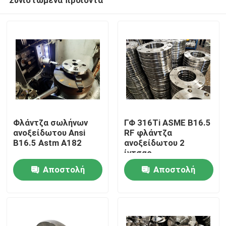
Φλάντζα σωλήνων
ΓΦ 316Ti ASME B16.5
ανοξείδωτου Ansi
RF φλάντζα
B16.5 Astm A182
ανοξείδωτου 2
ίντσας
Σπίτι
Αποστολή
Αποστολή
ερώτησης
ερώτησης
Προϊόντα
Περίπου εμείς