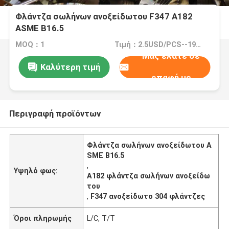
Φλάντζα σωλήνων ανοξείδωτου F347 A182
ASME B16.5
MOQ：1
Τιμή：2.5USD/PCS--195USD/PCS
Μας ελάτε σε
Καλύτερη τιμή
επαφή με
Περιγραφή προϊόντων
Φλάντζα σωλήνων ανοξείδωτου A
SME B16.5
,
Υψηλό φως:
A182 φλάντζα σωλήνων ανοξείδω
του
,
F347 ανοξείδωτο 304 φλάντζες
Όροι πληρωμής
L/C, T/T