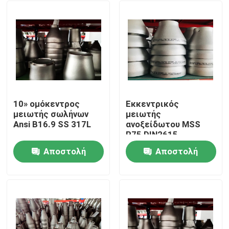
10» ομόκεντρος
Εκκεντρικός
μειωτής σωλήνων
μειωτής
Ansi B16.9 SS 317L
ανοξείδωτου MSS
P75 DIN2615
Αποστολή
Αποστολή
Σπίτι
ερώτησης
ερώτησης
Προϊόντα
Περίπου εμείς