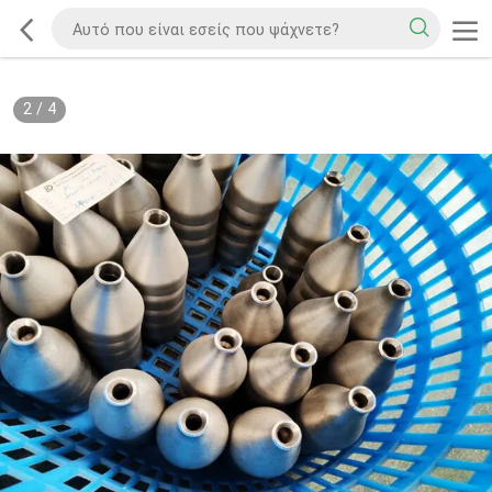
2
/
4