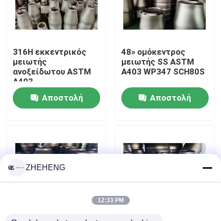
Γύρος εργοστασίων
316H εκκεντρικός
48» ομόκεντρος
Ποιοτικός έλεγχος
μειωτής
μειωτής SS ASTM
ανοξείδωτου ASTM
A403 WP347 SCH80S
A403
Company News
Αποστολή
Αποστολή
ερώτησης
ερώτησης
Τοποθετήσεις σωληνώσεων ανοξείδωτου
φλάντζα σωλήνων ανοξείδωτου
ZHEHENG
Αγκώνας σωλήνων ανοξείδωτου
12:33 PM
γράμμα Τ σωλήνων ανοξείδωτου