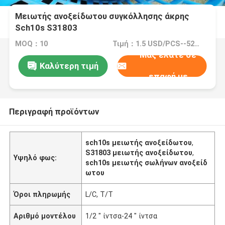
Μειωτής ανοξείδωτου συγκόλλησης άκρης
Sch10s S31803
MOQ：10
Τιμή：1.5 USD/PCS--5280/PCS
Μας ελάτε σε
Καλύτερη τιμή
επαφή με
Περιγραφή προϊόντων
sch10s μειωτής ανοξείδωτου
,
S31803 μειωτής ανοξείδωτου
,
Υψηλό φως:
sch10s μειωτής σωλήνων ανοξείδ
ωτου
Όροι πληρωμής
L/C, T/T
Αριθμό μοντέλου
1/2 " ίντσα-24 " ίντσα