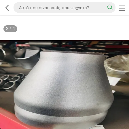
2
/
4