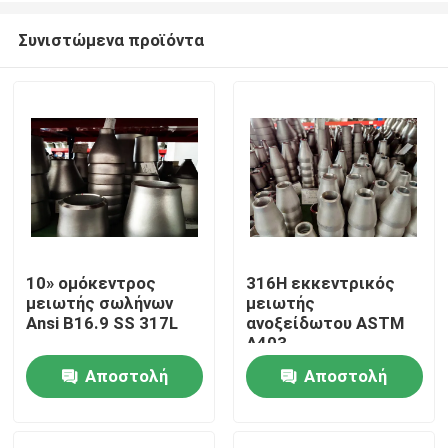
Συνιστώμενα προϊόντα
10» ομόκεντρος
316H εκκεντρικός
μειωτής σωλήνων
μειωτής
Σπίτι
Ansi B16.9 SS 317L
ανοξείδωτου ASTM
A403
Αποστολή
Αποστολή
Προϊόντα
ερώτησης
ερώτησης
Περίπου εμείς