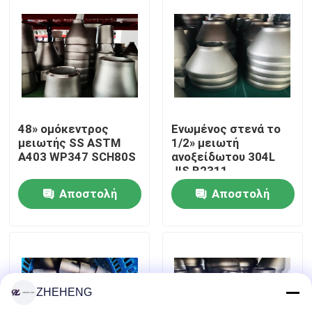
Γύρος εργοστασίων
Ποιοτικός έλεγχος
Company News
48» ομόκεντρος
Ενωμένος στενά το
μειωτής SS ASTM
1/2» μειωτή
A403 WP347 SCH80S
ανοξείδωτου 304L
JIS B2311
Τοποθετήσεις σωληνώσεων ανοξείδωτου
Αποστολή
Αποστολή
φλάντζα σωλήνων ανοξείδωτου
ερώτησης
ερώτησης
Αγκώνας σωλήνων ανοξείδωτου
ZHEHENG
γράμμα Τ σωλήνων ανοξείδωτου