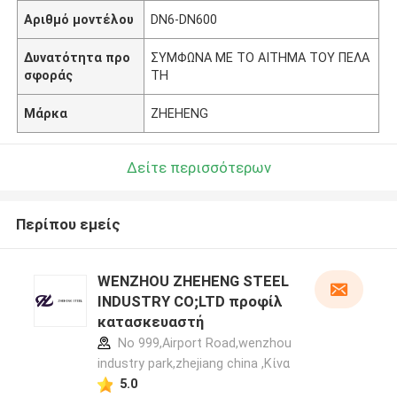
Αριθμό μοντέλου
DN6-DN600
Δυνατότητα προ
ΣΥΜΦΩΝΑ ΜΕ ΤΟ ΑΙΤΗΜΑ ΤΟΥ ΠΕΛΑ
σφοράς
ΤΗ
Μάρκα
ZHEHENG
Δείτε περισσότερων
Περίπου εμείς
WENZHOU ZHEHENG STEEL
INDUSTRY CO;LTD προφίλ
κατασκευαστή
No 999,Airport Road,wenzhou
industry park,zhejiang china ,Κίνα
5.0