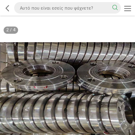
2
/
4