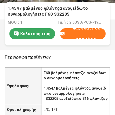
1.4547 βαλμένες φλάντζα ανοξείδωτο
συναρμολογήσεις F60 S32205
MOQ：1
Τιμή：2.5USD/PCS--195USD/PCS
Μας ελάτε σε
Καλύτερη τιμή
επαφή με
Περιγραφή προϊόντων
F60 βαλμένες φλάντζα ανοξείδωτ
ο συναρμολογήσεις
,
Υψηλό φως:
1.4547 βαλμένες φλάντζα ανοξείδ
ωτο συναρμολογήσεις
,
S32205 ανοξείδωτο 316 φλάντζες
Όροι πληρωμής
L/C, T/T