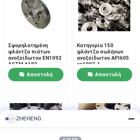
Γύρος εργοστασίων
Ποιοτικός έλεγχος
Σφυρηλατημένη
Κατηγορία 150
φλάντζα πιάτων
φλάντζα σωλήνων
Company News
ανοξείδωτου EN1092
ανοξείδωτου API605
ASTM A182
en1092-1
Αποστολή
Αποστολή
Τοποθετήσεις σωληνώσεων ανοξείδωτου
ερώτησης
ερώτησης
φλάντζα σωλήνων ανοξείδωτου
Αγκώνας σωλήνων ανοξείδωτου
ZHEHENG
γράμμα Τ σωλήνων ανοξείδωτου
4:34 AM