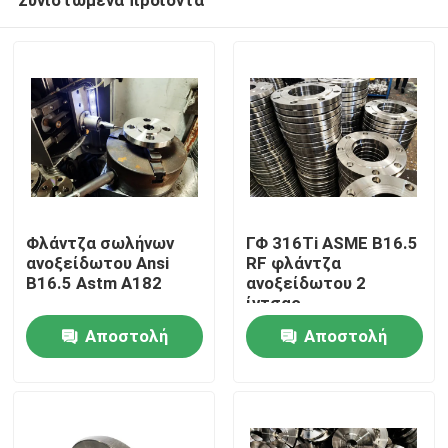
Φλάντζα σωλήνων
ΓΦ 316Ti ASME B16.5
ανοξείδωτου Ansi
RF φλάντζα
B16.5 Astm A182
ανοξείδωτου 2
ίντσας
Σπίτι
Αποστολή
Αποστολή
ερώτησης
ερώτησης
Προϊόντα
Περίπου εμείς