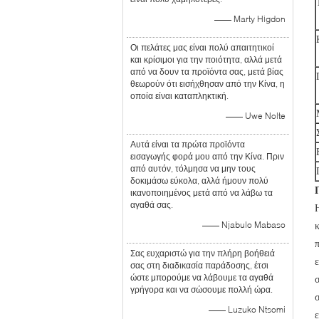
—— Marty Higdon
Οι πελάτες μας είναι πολύ απαιτητικοί
και κρίσιμοι για την ποιότητα, αλλά μετά
από να δουν τα προϊόντα σας, μετά βίας
θεωρούν ότι εισήχθησαν από την Κίνα, η
οποία είναι καταπληκτική.
—— Uwe Nolte
Αυτά είναι τα πρώτα προϊόντα
εισαγωγής φορά μου από την Κίνα. Πριν
από αυτόν, τόλμησα να μην τους
δοκιμάσω εύκολα, αλλά ήμουν πολύ
ικανοποιημένος μετά από να λάβω τα
αγαθά σας.
—— Njabulo Mabaso
Σας ευχαριστώ για την πλήρη βοήθειά
ε
σας στη διαδικασία παράδοσης, έτσι
ώστε μπορούμε να λάβουμε τα αγαθά
γρήγορα και να σώσουμε πολλή ώρα.
—— Luzuko Ntsomi