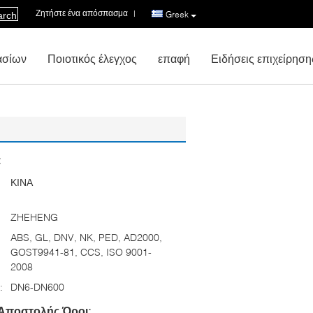
Ζητήστε ένα απόσπασμα
|
Greek
arch
ασίων
Ποιοτικός έλεγχος
επαφή
Ειδήσεις επιχείρηση
:
ΚΙΝΑ
ZHEHENG
ABS, GL, DNV, NK, PED, AD2000,
GOST9941-81, CCS, ISO 9001-
2008
:
DN6-DN600
Αποστολής Όροι: