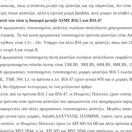
συσκευής, όπως η σύνδεση μεταξύ της φλάντζας και της υδραντλίας, δεν είναι
μέρη τύπων φλαντζών, αλλά η σχετική μικρή βαλβίδα, αυτό μπορεί να κληθεί 
Αυτό που είναι η διαφορά μεταξύ ASME B16.5 και B16.47
Οι αμερικανικές τυποποιημένες φλάντζες σωλήνων ανοξείδωτου χρησιμοποιού
μέτρησης. Τα πιό κοινά αμερικανικά τυποποιημένα πρότυπα φλαντζών είναι A
εγέθους είναι 1/2» - 24». Υπάρχει ένα άλλο B16 για τις φλάντζες πάνω από 24
ε σειρά Α και σειρά Β.
Η αμερικανική τυποποιημένη πίεση φλαντζών σωλήνων ανοξείδωτου εκφράζεται
χρησιμοποιημένα επίπεδα πίεσης είναι 150LBS, 300LBS, 600LBS, 900LBS, 
Οι αμερικανικές τυποποιημένες τυποποιημένες μορφές φλαντζών B16.5 σωλήν
BL, THR, SW, LJ, τα πρότυπα κ.λπ. B16.47 έχουν γενικά WN και οι μορφές BL
Β, θα εξηγήσουν λεπτομερώς σε ένα μελλοντικό άρθρο.
Εκτός από τα πρότυπα B16.5 και B16.47, οι Ηνωμένες Πολιτείες έχουν επί
τα πρότυπα είναι πρότυπα φλαντζών που αφιερώνονται στα προγράμματα παροχή
διαφορετικές από άλλες αμερικανικές τυποποιημένες φλάντζες. Μεγάλες απα
έχει γενικά τρεις μορφές, δηλαδή ΔΑΧΤΥΛΊΔΙ, ΠΛΉΜΝΗ, τυφλές τρεις μορφ
Επιπλέον, οι Ηνωμένες Πολιτείες έχουν το API 605 6A 6B και άλλα πρότυπα 
φλαντζών MSS SP44, κ.λπ. API 605 και MSS SP44 είναι παρόμοιος με τα πρότ