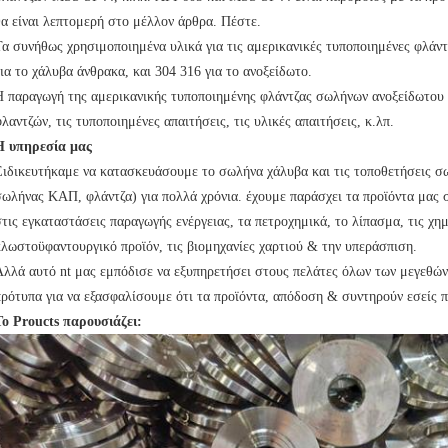
θα είναι λεπτομερή στο μέλλον άρθρα. Πέστε.
Τα συνήθως χρησιμοποιημένα υλικά για τις αμερικανικές τυποποιημένες φλάν
ια το χάλυβα άνθρακα, και 304 316 για το ανοξείδωτο.
Η παραγωγή της αμερικανικής τυποποιημένης φλάντζας σωλήνων ανοξείδωτου 
λαντζών, τις τυποποιημένες απαιτήσεις, τις υλικές απαιτήσεις, κ.λπ.
Η υπηρεσία μας
Ειδικευτήκαμε να κατασκευάσουμε το σωλήνα χάλυβα και τις τοποθετήσεις σ
σωλήνας ΚΑΠ, φλάντζα) για πολλά χρόνια. έχουμε παράσχει τα προϊόντα μας
στις εγκαταστάσεις παραγωγής ενέργειας, τα πετροχημικά, το λίπασμα, τις χημ
κλωστοϋφαντουργικό προϊόν, τις βιομηχανίες χαρτιού & την υπεράσπιση.
Αλλά αυτό nt μας εμπόδισε να εξυπηρετήσει στους πελάτες όλων των μεγεθώ
πρότυπα για να εξασφαλίσουμε ότι τα προϊόντα, απόδοση & συντηρούν εσείς π
Το Proucts παρουσιάζει: