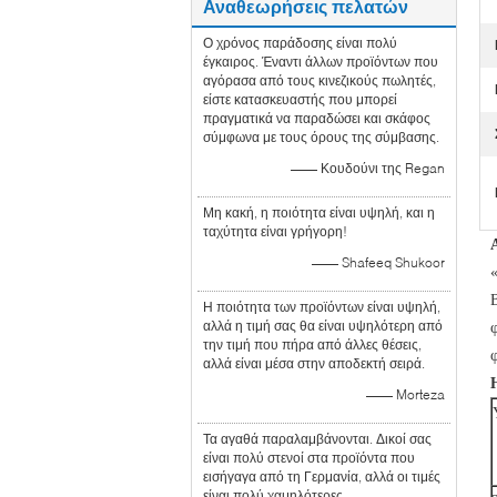
Αναθεωρήσεις πελατών
Ο χρόνος παράδοσης είναι πολύ
έγκαιρος. Έναντι άλλων προϊόντων που
αγόρασα από τους κινεζικούς πωλητές,
είστε κατασκευαστής που μπορεί
πραγματικά να παραδώσει και σκάφος
σύμφωνα με τους όρους της σύμβασης.
—— Κουδούνι της Regan
Μη κακή, η ποιότητα είναι υψηλή, και η
ταχύτητα είναι γρήγορη!
—— Shafeeq Shukoor
Η ποιότητα των προϊόντων είναι υψηλή,
αλλά η τιμή σας θα είναι υψηλότερη από
την τιμή που πήρα από άλλες θέσεις,
φ
αλλά είναι μέσα στην αποδεκτή σειρά.
—— Morteza
Τα αγαθά παραλαμβάνονται. Δικοί σας
είναι πολύ στενοί στα προϊόντα που
εισήγαγα από τη Γερμανία, αλλά οι τιμές
είναι πολύ χαμηλότερες.