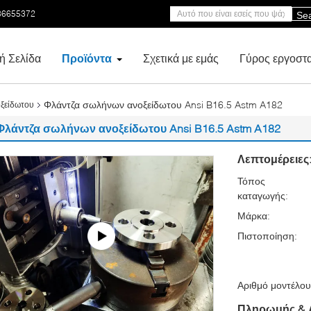
86655372
Se
ή Σελίδα
Προϊόντα
Σχετικά με εμάς
Γύρος εργοστ
Φλάντζα σωλήνων ανοξείδωτου Ansi B16.5 Astm A182
ξείδωτου
Φλάντζα σωλήνων ανοξείδωτου Ansi B16.5 Astm A182
Λεπτομέρειες
Τόπος
καταγωγής:
Μάρκα:
Πιστοποίηση:
Αριθμό μοντέλου
Πληρωμής & 