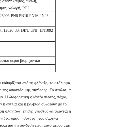
 στενά λαιμός, τυφλή,
ηση, χαλαρή, RTJ
# 2500# PN6 PN10 PN16 PN25
T12820-80, DIN, UNI, EN1092-
φυσικό αέριο βιομηχανικά
 καθορίζεται από τη φλάντζα, το στόλισμα
ής της αποσπάσιμης σύνδεσης. Το στόλισμα
ια. Η διαφορετική φλάντζα πίεσης, πάχος
αν η αντλία και η βαλβίδα συνδέουν με το
ρφή φλαντζών, επίσης γνωστός ως φλάντζα η
ντζες, όπως η σύνδεση του σωλήνα
αλλά αυτή η σύνδεση είναι μόνο μέρος μιας