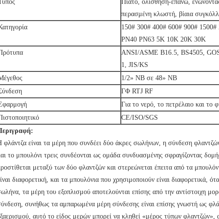
Τύπος
Πιάτο, ολίσθηση-επάνω, ενώνοντας
περασμένη κλωστή, βίαια συγκόλλ
Κατηγορία
150# 300# 400# 600# 900# 1500
PN40 PN63 5K 10K 20K 30K
Πρότυπα
ANSI/ASME B16.5, BS4505, GOS
1, JIS/KS
Μέγεθος
1/2» NB σε 48» NB
Σύνδεση
ΓΦ RTJ RF
Εφαρμογή
Για το νερό, το πετρέλαιο και το 
Πιστοποιητικό
CE/ISO/SGS
Περιγραφή:
Η φλάντζα είναι τα μέρη που συνδέει δύο άκρες σωλήνων, η σύνδεση φλαντζών
και το μπουλόνι τρεις συνδέονται ως ομάδα συνδυασμένης σφραγίζοντας δομ
προστίθεται μεταξύ των δύο φλαντζών και στερεώνεται έπειτα από τα μπουλόν
ίναι διαφορετική, και τα μπουλόνια που χρησιμοποιούν είναι διαφορετικά, ότ
σωλήνα, τα μέρη του εξοπλισμού αποτελούνται επίσης από την αντίστοιχη μο
σύνδεση, συνήθως τα αμπαρωμένα μέρη σύνδεσης είναι επίσης γνωστή ως φλά
εξαερισμού, αυτό το είδος μερών μπορεί να κληθεί «μέρος τύπων φλαντζών», 