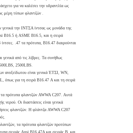
 άσχετο για να καλέσει την υδραντλία ως
ως μέρη τύπων φλαντζών .
ν γενικά την ΙΝΤΣΑ ίντσας ως μονάδα της
nsi B16.5 ή ASME B16.5, και η σειρά
 ίντσες. .47 τα πρότυπα, B16.47 διαιρούνται
 γενικά από τις λίβρες. Τα συνήθως
1500LBS, 2500LBS.
ων ανοξείδωτου είναι γενικά ΈΤΣΙ, WN,
, όπως για τη σειρά B16.47 Α και τη σειρά
σης τα πρότυπα φλαντζών AWWA C207. Αυτά
ς νερού. Οι διαστάσεις είναι γενικά
ιτήσεις φλαντζών. Η φλάντζα AWWA C207
ές.
φλαντζών, τα πρότυπα φλαντζών προτύπων
υπα σειράς Ansi B16.47A και σειράς Β, και