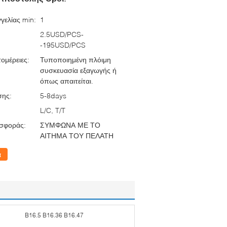
γελίας min:
1
2.5USD/PCS-
-195USD/PCS
ομέρειες:
Τυποποιημένη πλόιμη
συσκευασία εξαγωγής ή
όπως απαιτείται.
σης:
5-8days
L/C, T/T
σφοράς:
ΣΥΜΦΩΝΑ ΜΕ ΤΟ
ΑΙΤΗΜΑ ΤΟΥ ΠΕΛΑΤΗ
α
B16.5 B16.36 B16.47