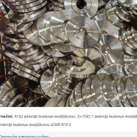
,
ετικέτα:
A182 φλάντζα σωλήνων ανοξείδωτου
En1092-1 φλάντζα σωλήνων ανοξεί
Φλάντζα σωλήνων ανοξείδωτου ASME B16.5
Στοιχεία επικοινωνίας