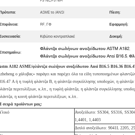
F316L/F316H
Πρότυπα:
ASME το /ANSI
Πίεση:
Επιφάνεια:
RF, ΓΦ
Εφαρμογή:
Συσκευασία:
Κιβώτιο κοντραπλακέ
Δοκιμή:
Φλάντζα σωλήνων ανοξείδωτου ASTM A182
,
Επισημαίνω:
Φλάντζα σωλήνων ανοξείδωτου Ansi B16.5
Φλ
,
Astm A182 ASME/φλάντζα σωλήνων ανοξείδωτου Ansi B16.5 B16.36 B16.4
«zheheng ο χάλυβας» παράγει και παρέχει όλα τα είδη τυποποιημένων φλαντζ
B16.47 Α ή η τυφλή φλάντζα Β, η φλάντζα συγκόλλησης υποδοχών, η φλάντζα 
φλάντζα περιτυλίξεων, κ.λπ., η τυφλή φλάντζα, η φλάντζα συγκόλλησης υποδο
λάντζα, η κοινή φλάντζα περιτυλίξεων, κ.λπ..
Η σειρά προϊόντων μας:
Υλικό
Ανοξείδωτο: SS304, SS316, SS30
1,4401, 1,4403
Διπλό ανοξείδωτο: 9041L 2205, 2