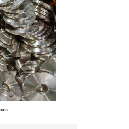
,
δωτου