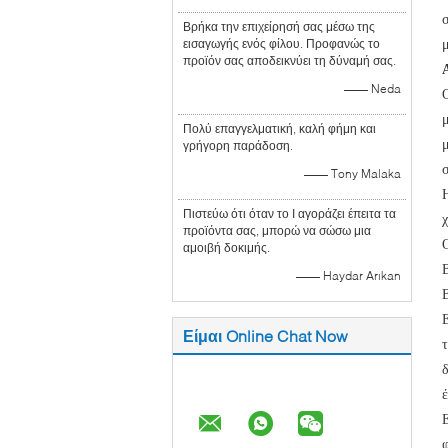
Βρήκα την επιχείρησή σας μέσω της
εισαγωγής ενός φίλου. Προφανώς το
προϊόν σας αποδεικνύει τη δύναμή σας.
—— Neda
Πολύ επαγγελματική, καλή φήμη και
μ
γρήγορη παράδοση.
σ
—— Tony Malaka
Πιστεύω ότι όταν το Ι αγοράζει έπειτα τα
προϊόντα σας, μπορώ να σώσω μια
αμοιβή δοκιμής.
—— Haydar Arıkan
Είμαι Online Chat Now