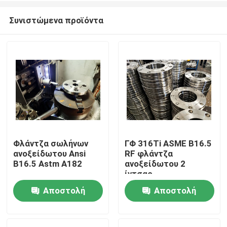
Συνιστώμενα προϊόντα
Φλάντζα σωλήνων
ΓΦ 316Ti ASME B16.5
ανοξείδωτου Ansi
RF φλάντζα
Σπίτι
B16.5 Astm A182
ανοξείδωτου 2
ίντσας
Αποστολή
Αποστολή
Προϊόντα
ερώτησης
ερώτησης
Περίπου εμείς