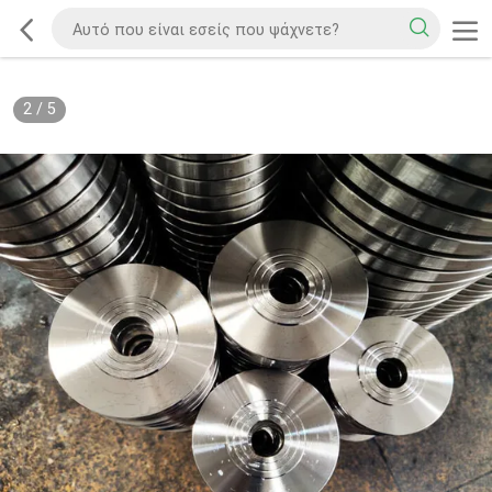
2
/
5