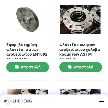
Γύρος εργοστασίων
Ποιοτικός έλεγχος
Company News
Σφυρηλατημένη
Φλάντζα σωλήνων
φλάντζα πιάτων
ανοξείδωτου χάλυβα
ανοξείδωτου EN1092
κραμάτων ASTM
ASTM A182
A182 F9
Τοποθετήσεις σωληνώσεων ανοξείδωτου
Αποστολή
Αποστολή
φλάντζα σωλήνων ανοξείδωτου
ερώτησης
ερώτησης
Αγκώνας σωλήνων ανοξείδωτου
ZHEHENG
γράμμα Τ σωλήνων ανοξείδωτου